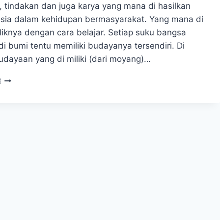
, tindakan dan juga karya yang mana di hasilkan
sia dalam kehidupan bermasyarakat. Yang mana di
liknya dengan cara belajar. Setiap suku bangsa
i bumi tentu memiliki budayanya tersendiri. Di
dayaan yang di miliki (dari moyang)…
MENGETAHUI
E
SEJARAH
SUKU
ARFAK
YANG
ADA
DI
PAPUA