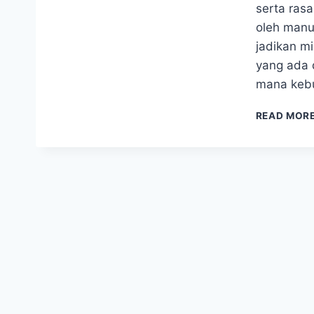
serta rasa
oleh manu
jadikan mi
yang ada d
mana kebu
READ MOR