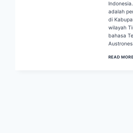
Indonesia
adalah pen
di Kabupat
wilayah T
bahasa Te
Austrones
READ MOR