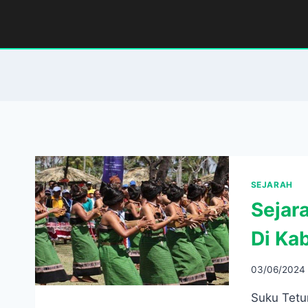
Skip
to
content
SEJARAH
Sejar
Di Ka
03/06/2024
Suku Tetu