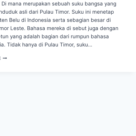
. Di mana merupakan sebuah suku bangsa yang
duduk asli dari Pulau Timor. Suku ini menetap
en Belu di Indonesia serta sebagian besar di
imor Leste. Bahasa mereka di sebut juga dengan
tun yang adalah bagian dari rumpun bahasa
ia. Tidak hanya di Pulau Timor, suku…
SEJARAH
E
SUKU
TETUN
YANG
MENETAP
DI
KABUPATEN
BELU