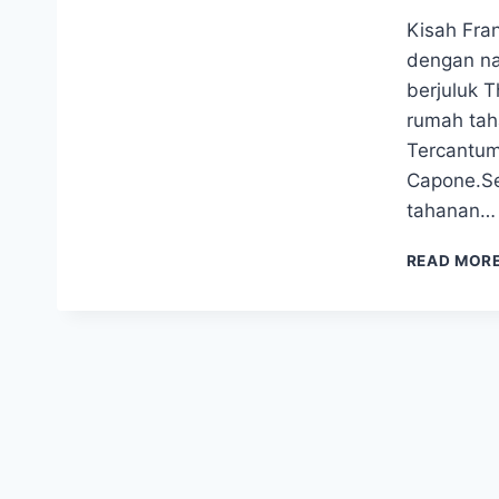
Kisah Fran
dengan na
berjuluk T
rumah tah
Tercantum
Capone.Ser
tahanan…
READ MOR