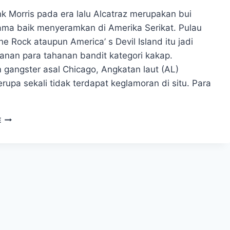
k Morris pada era lalu Alcatraz merupakan bui
ma baik menyeramkan di Amerika Serikat. Pulau
he Rock ataupun America’ s Devil Island itu jadi
anan para tahanan bandit kategori kakap.
 gangster asal Chicago, Angkatan laut (AL)
upa sekali tidak terdapat keglamoran di situ. Para
KISAH
E
FRANK
MORRIS
DAN
DUA
SAUDARANYA
PELARIAN
YANG
MENGINSPIRASI