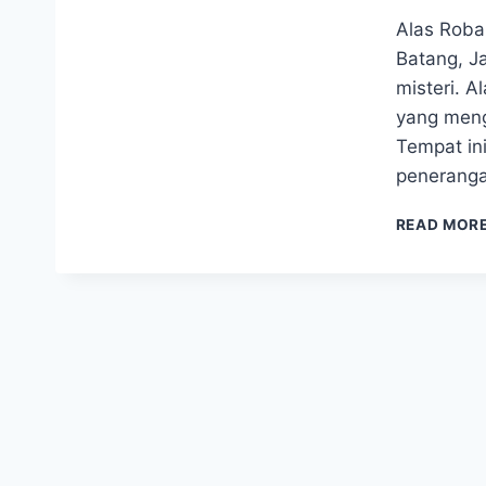
Alas Roba
Batang, J
misteri. A
yang meng
Tempat ini
peneranga
READ MOR