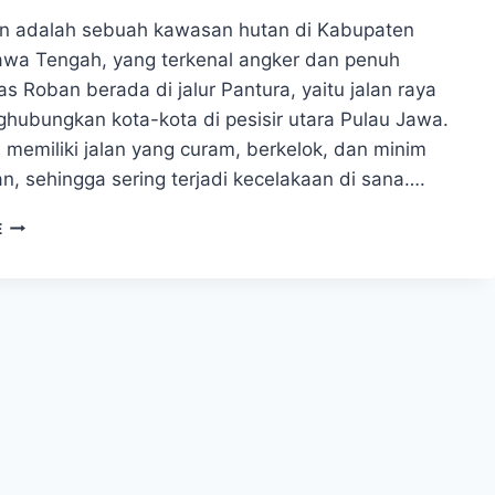
n adalah sebuah kawasan hutan di Kabupaten
awa Tengah, yang terkenal angker dan penuh
las Roban berada di jalur Pantura, yaitu jalan raya
hubungkan kota-kota di pesisir utara Pulau Jawa.
 memiliki jalan yang curam, berkelok, dan minim
n, sehingga sering terjadi kecelakaan di sana….
ALAS
E
ROBAN
–
HUTAN
YANG
DIPENUHI
BERBAGAI
CERITA
MISTERI
DAN
ANGKERNYA