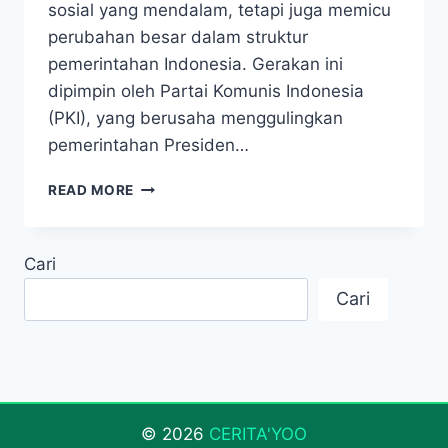
sosial yang mendalam, tetapi juga memicu
perubahan besar dalam struktur
pemerintahan Indonesia. Gerakan ini
dipimpin oleh Partai Komunis Indonesia
(PKI), yang berusaha menggulingkan
pemerintahan Presiden…
PEMBERONTAKAN
READ MORE
G30S/PKI:
SEJARAH
GELAP
Cari
YANG
MENGUBAH
Cari
ARAH
INDONESIA
© 2026
CERITA'YOO