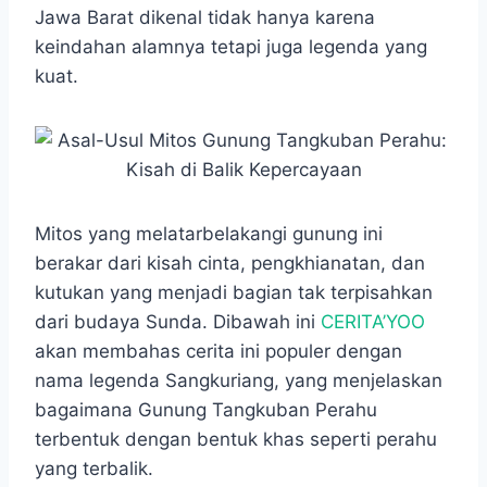
e
t
s
e
p
e
r
Jawa Barat dikenal tidak hanya karena
b
s
e
g
e
e
keindahan alamnya tetapi juga legenda yang
o
A
n
r
kuat.
o
p
g
a
k
p
e
m
r
Mitos yang melatarbelakangi gunung ini
berakar dari kisah cinta, pengkhianatan, dan
kutukan yang menjadi bagian tak terpisahkan
dari budaya Sunda. Dibawah ini
CERITA’YOO
akan membahas cerita ini populer dengan
nama legenda Sangkuriang, yang menjelaskan
bagaimana Gunung Tangkuban Perahu
terbentuk dengan bentuk khas seperti perahu
yang terbalik.