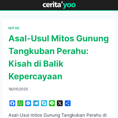
Skip
to
content
MITOS
Asal-Usul Mitos Gunung
Tangkuban Perahu:
Kisah di Balik
Kepercayaan
18/05/2025
F
W
M
T
S
L
X
S
a
h
e
e
k
i
h
c
a
s
l
y
n
a
Asal-Usul mitos Gunung Tangkuban Perahu di