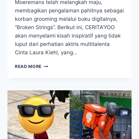
Moeremans telah melangkah maju,
membagikan pengalaman pahitnya sebagai
korban grooming melalui buku digitalnya,
“Broken Strings”. Berikut ini, CERITA’YOO
akan menyelami kisah inspiratif yang tidak
luput dari perhatian aktris multitalenta
Cinta Laura Kiehl, yang…
CINTA
READ MORE
LAURA
KAGUM,
AURELIE
BERANI
BONGKAR
TRAUMA
YANG
MENYAKITKAN