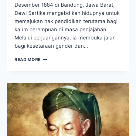
Desember 1884 di Bandung, Jawa Barat,
Dewi Sartika mengabdikan hidupnya untuk
memajukan hak pendidikan terutama bagi
kaum perempuan di masa penjajahan.
Melalui perjuangannya, ia membuka jalan
bagi kesetaraan gender dan…
DEWI
READ MORE
SARTIKA,
PAHLAWAN
INSPIRATIF
PERINTIS
PENDIDIKAN
PEREMPUAN
INDONESIA