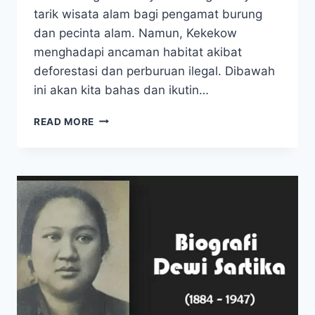
tarik wisata alam bagi pengamat burung
dan pecinta alam. Namun, Kekekow
menghadapi ancaman habitat akibat
deforestasi dan perburuan ilegal. Dibawah
ini akan kita bahas dan ikutin…
BURUNG
READ MORE
KEKEKOW,
KEINDAHAN
LANGKA
DAN
IKON
ALAM
SULAWESI
UTARA