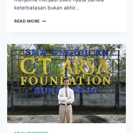
keterbatasan bukan akhir…
DULU
READ MORE
DIREMEHKAN,
KINI
SUKSES!
ICHA
IBU
TUNGGAL
YANG
UBAH
NASIB
TOTAL