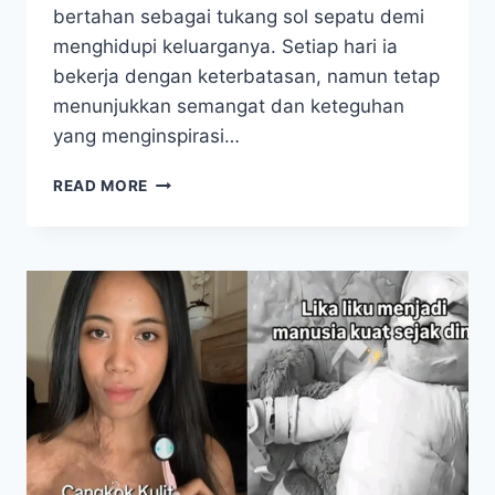
bertahan sebagai tukang sol sepatu demi
menghidupi keluarganya. Setiap hari ia
bekerja dengan keterbatasan, namun tetap
menunjukkan semangat dan keteguhan
yang menginspirasi…
PERJUANGAN
READ MORE
PAK
UDIN
TUKANG
SOL
SEPATU
DI
SAMARINDA
DEMI
MENGHIDUPI
KELUARGA!