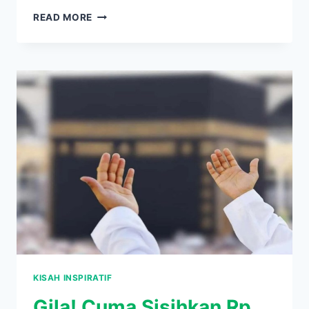
DARI
READ MORE
KAMPUNG
KE
KOREA!
JERUK
KUNCI
HERAWATI
BIKIN
DUNIA
KAGET
KISAH INSPIRATIF
Gila! Cuma Sisihkan Rp