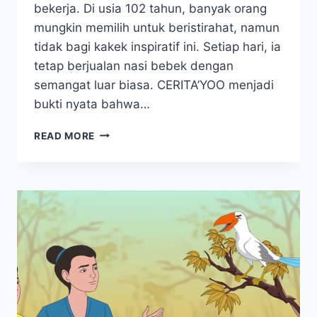
bekerja. Di usia 102 tahun, banyak orang
mungkin memilih untuk beristirahat, namun
tidak bagi kakek inspiratif ini. Setiap hari, ia
tetap berjualan nasi bebek dengan
semangat luar biasa. CERITA’YOO menjadi
bukti nyata bahwa…
SALUT!
READ MORE
KAKEK
102
TAHUN
MASIH
SEMANGAT
JUALAN
NASI
BEBEK
SETIAP
HARI