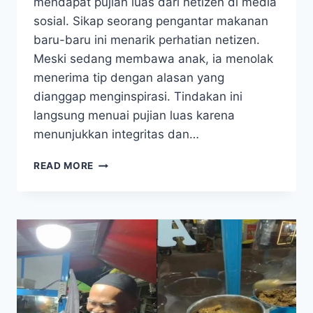
mendapat pujian luas dari netizen di media
sosial. Sikap seorang pengantar makanan
baru-baru ini menarik perhatian netizen.
Meski sedang membawa anak, ia menolak
menerima tip dengan alasan yang
dianggap menginspirasi. Tindakan ini
langsung menuai pujian luas karena
menunjukkan integritas dan…
NETIZEN
READ MORE
KAGUM,
PENGANTAR
MAKANAN
INI
TOLAK
TIP
DENGAN
ALASAN
MENGINSPIRASI