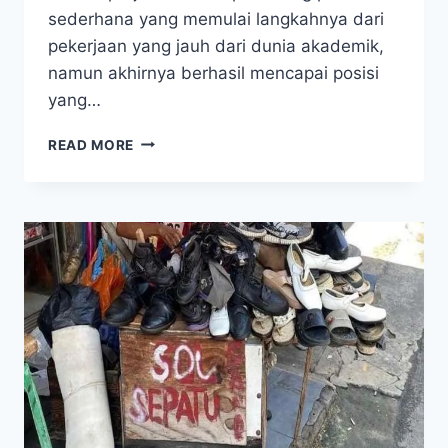
sederhana yang memulai langkahnya dari
pekerjaan yang jauh dari dunia akademik,
namun akhirnya berhasil mencapai posisi
yang…
INSPIRATIF
READ MORE
BANGET!
PERJALANAN
MBAH
SARING
DARI
TUKANG
KEBUN
HINGGA
JADI
DOSEN
DI
KAMPUS
TERNAMA