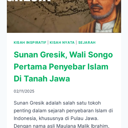
KISAH INSPIRATIF
|
KISAH NYATA
|
SEJARAH
Sunan Gresik, Wali Songo
Pertama Penyebar Islam
Di Tanah Jawa
02/11/2025
Sunan Gresik adalah salah satu tokoh
penting dalam sejarah penyebaran Islam di
Indonesia, khususnya di Pulau Jawa.
Dengan nama asli Maulana Malik Ibrahim,