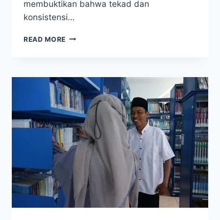
membuktikan bahwa tekad dan
konsistensi…
KISAH
READ MORE
MENGINSPIRASI!
NAZRIL
YATIM
PIATU
LOLOS
KE
KAMPUS
LUAR
NEGERI