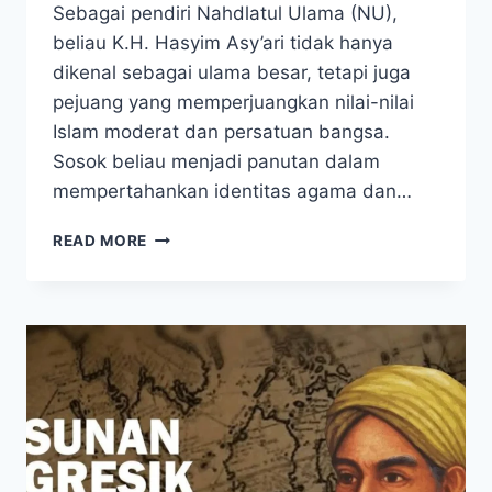
Sebagai pendiri Nahdlatul Ulama (NU),
beliau K.H. Hasyim Asy’ari tidak hanya
dikenal sebagai ulama besar, tetapi juga
pejuang yang memperjuangkan nilai-nilai
Islam moderat dan persatuan bangsa.
Sosok beliau menjadi panutan dalam
mempertahankan identitas agama dan…
K.H.
READ MORE
HASYIM
ASY’ARI,
SANG
ULAMA
PEJUANG
PERADABAN
DAN
ISLAM
NUSANTARA