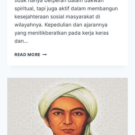
tidak hanya berperan dalam dakwah
spiritual, tapi juga aktif dalam membangun
kesejahteraan sosial masyarakat di
wilayahnya. Kepedulian dan ajarannya
yang menitikberatkan pada kerja keras
dan…
SUNAN
READ MORE
DRAJAT,
WALI
SONGO
DENGAN
JIWA
SOSIAL
YANG
MENGINSPIRASI