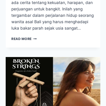
ada cerita tentang kekuatan, harapan, dan
perjuangan untuk bangkit. Inilah yang
tergambar dalam perjalanan hidup seorang
wanita asal Bali yang harus menghadapi
luka bakar parah sejak usia sangat…
TAK
READ MORE
MASUK
AKAL!
TUBUH
TERBAKAR
PARAH,
WANITA
INI
JALANI
OPERASI
BERULANG
HINGGA
SELAMAT