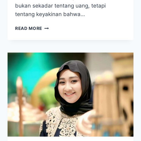
bukan sekadar tentang uang, tetapi
tentang keyakinan bahwa…
GILA!
READ MORE
CUMA
SISIHKAN
RP
5.000,
TUKANG
PANDAI
BESI
INI
AKHIRNYA
BISA
NAIK
HAJI
SETELAH
31
TAHUN