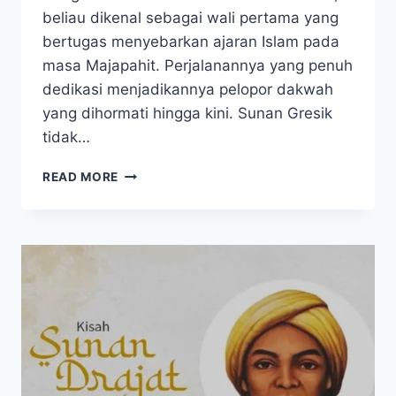
beliau dikenal sebagai wali pertama yang
bertugas menyebarkan ajaran Islam pada
masa Majapahit. Perjalanannya yang penuh
dedikasi menjadikannya pelopor dakwah
yang dihormati hingga kini. Sunan Gresik
tidak…
SUNAN
READ MORE
GRESIK,
WALI
SONGO
PERTAMA
PENYEBAR
ISLAM
DI
TANAH
JAWA