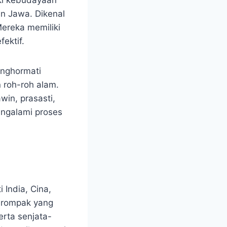
ki kebudayaan
an Jawa. Dikenal
ereka memiliki
ektif.
enghormati
 roh-roh alam.
win, prasasti,
engalami proses
 India, Cina,
perompak yang
erta senjata-