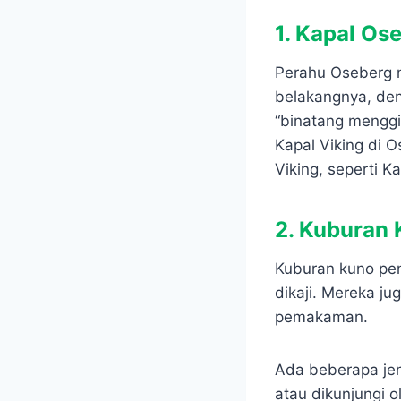
1. Kapal Os
Perahu Oseberg m
belakangnya, den
“binatang menggi
Kapal Viking di 
Viking, seperti 
2. Kuburan
Kuburan kuno pen
dikaji. Mereka j
pemakaman.
Ada beberapa jen
atau dikunjungi o