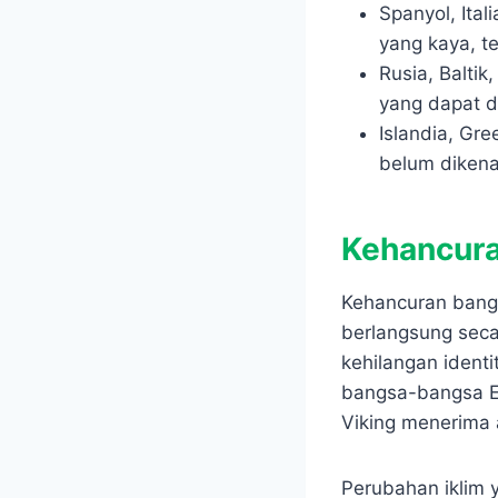
Spanyol, Ita
yang kaya, te
Rusia, Baltik
yang dapat di
Islandia, Gr
belum dikena
Kehancura
Kehancuran bangsa
berlangsung seca
kehilangan ident
bangsa-bangsa Er
Viking menerima 
Perubahan iklim 