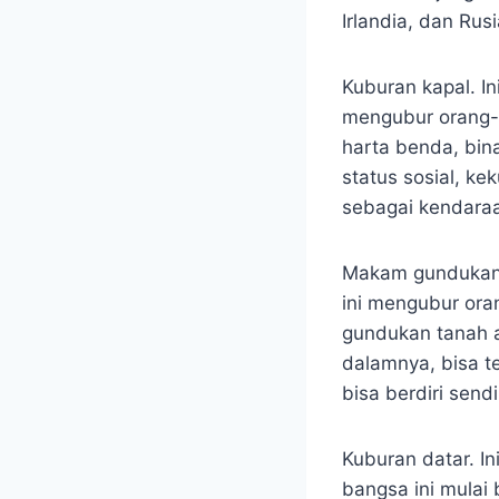
Irlandia, dan Ru
Kuburan kapal. In
mengubur orang-o
harta benda, bin
status sosial, ke
sebagai kendaraa
Makam gundukan. 
ini mengubur ora
gundukan tanah at
dalamnya, bisa te
bisa berdiri send
Kuburan datar. I
bangsa ini mulai