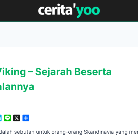
iking – Sejarah Beserta
alannya
S
L
X
S
k
i
h
y
n
a
alah sebutan untuk orang-orang Skandinavia yang men