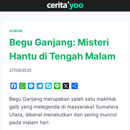
Skip
to
content
HOROR
Begu Ganjang: Misteri
Hantu di Tengah Malam
27/09/2025
F
W
M
T
S
L
X
S
a
h
e
e
k
i
h
c
a
s
l
y
n
a
Begu Ganjang merupakan salah satu makhluk
e
t
s
e
p
e
r
gaib yang melegenda di masyarakat Sumatera
b
s
e
g
e
e
Utara, dikenal menakutkan dan sering muncul
o
A
n
r
pada malam hari.
o
p
g
a