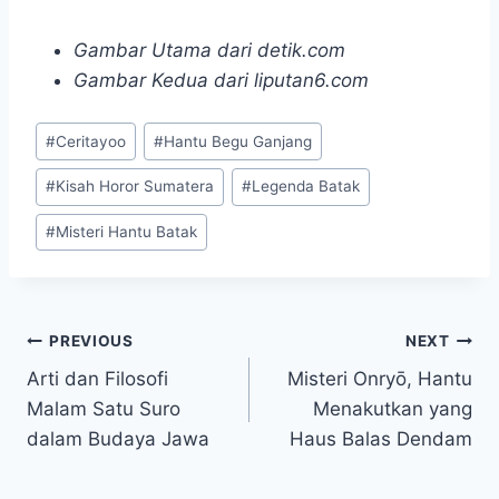
Gambar Utama dari detik.com
Gambar Kedua dari liputan6.com
Post
#
Ceritayoo
#
Hantu Begu Ganjang
Tags:
#
Kisah Horor Sumatera
#
Legenda Batak
#
Misteri Hantu Batak
Navigasi
PREVIOUS
NEXT
Arti dan Filosofi
Misteri Onryō, Hantu
pos
Malam Satu Suro
Menakutkan yang
dalam Budaya Jawa
Haus Balas Dendam