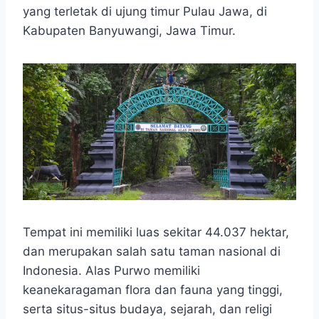
e
t
s
e
p
e
r
yang terletak di ujung timur Pulau Jawa, di
b
s
e
g
e
e
Kabupaten Banyuwangi, Jawa Timur.
o
A
n
r
o
p
g
a
k
p
e
m
r
Tempat ini memiliki luas sekitar 44.037 hektar,
dan merupakan salah satu taman nasional di
Indonesia. Alas Purwo memiliki
keanekaragaman flora dan fauna yang tinggi,
serta situs-situs budaya, sejarah, dan religi