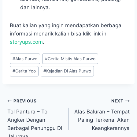
dan lainnya.
Buat kalian yang ingin mendapatkan berbagai
informasi menarik kalian bisa klik link ini
storyups.com
.
Post
#
Alas Purwo
#
Cerita Mistis Alas Purwo
Tags:
#
Cerita Yoo
#
Kejadian Di Alas Purwo
Navigasi
PREVIOUS
NEXT
Tol Pantura – Tol
Alas Baluran – Tempat
pos
Angker Dengan
Paling Terkenal Akan
Berbagai Penunggu Di
Keangkerannya
Jalurnya