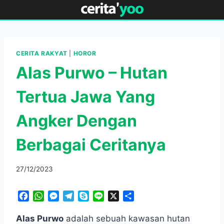
Skip
to
content
CERITA RAKYAT
|
HOROR
Alas Purwo – Hutan
Tertua Jawa Yang
Angker Dengan
Berbagai Ceritanya
27/12/2023
F
W
M
T
S
L
X
S
a
h
e
e
k
i
h
c
a
s
l
y
n
a
Alas Purwo
adalah sebuah kawasan hutan