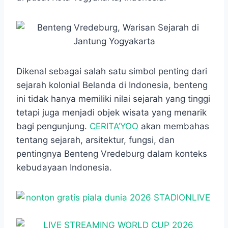
o
A
n
r
o
p
g
a
k
p
e
m
r
Dikenal sebagai salah satu simbol penting dari
sejarah kolonial Belanda di Indonesia, benteng
ini tidak hanya memiliki nilai sejarah yang tinggi
tetapi juga menjadi objek wisata yang menarik
bagi pengunjung.
CERITA’YOO
akan membahas
tentang sejarah, arsitektur, fungsi, dan
pentingnya Benteng Vredeburg dalam konteks
kebudayaan Indonesia.