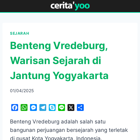
Skip
to
content
SEJARAH
Benteng Vredeburg,
Warisan Sejarah di
Jantung Yogyakarta
01/04/2025
F
W
M
T
S
L
X
S
a
h
e
e
k
i
h
c
a
s
l
y
n
a
Benteng Vredeburg adalah salah satu
e
t
s
e
p
e
r
bangunan perjuangan bersejarah yang terletak
b
s
e
g
e
e
di pusat Kota Yogyakarta, Indonesia.