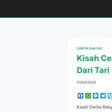
Skip
to
content
CERITA RAKYAT
Kisah Ce
Dari Tar
01/04/2025
F
W
M
T
a
h
e
e
c
a
s
l
Kisah Cerita Rak