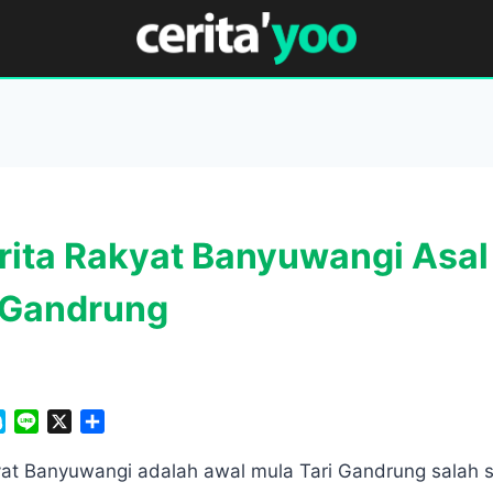
rita Rakyat Banyuwangi Asal
i Gandrung
S
L
X
S
k
i
h
y
n
a
yat Banyuwangi adalah awal mula Tari Gandrung salah s