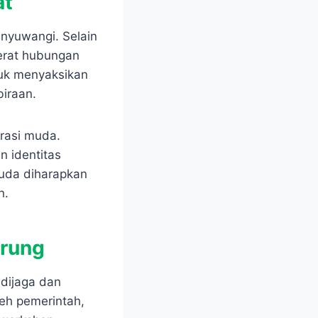
at
nyuwangi. Selain
rerat hubungan
tuk menyaksikan
iraan.
erasi muda.
an identitas
uda diharapkan
n.
drung
 dijaga dan
leh pemerintah,