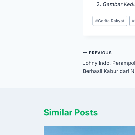
Gambar Kedu
Post
#
Cerita Rakyat
#
Tags:
Navigasi
PREVIOUS
Johny Indo, Perampo
pos
Berhasil Kabur dari
Similar Posts