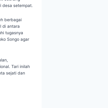
i desa setempat.
eh berbagai
 di antara
uhi tugasnya
oko Songo agar
lan,
al. Tari inilah
ta sejati dan