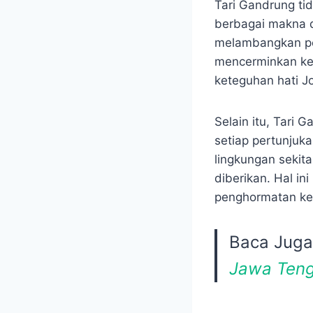
Tari Gandrung ti
berbagai makna d
melambangkan pe
mencerminkan ke
keteguhan hati J
Selain itu, Tari
setiap pertunjuk
lingkungan sekit
diberikan. Hal i
penghormatan ke
Baca Jug
Jawa Ten