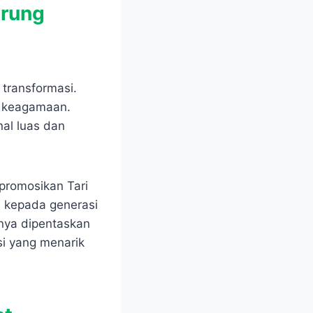
drung
transformasi.
al keagamaan.
al luas dan
promosikan Tari
i kepada generasi
nya dipentaskan
si yang menarik