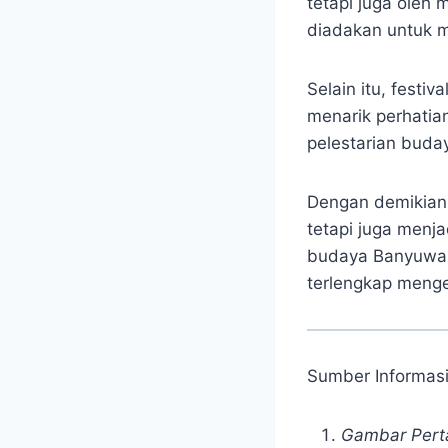
tetapi juga oleh
diadakan untuk m
Selain itu, festi
menarik perhatia
pelestarian buda
Dengan demikian,
tetapi juga menj
budaya Banyuwang
terlengkap meng
Sumber Informas
Gambar Pert