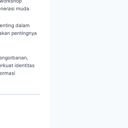
n workshop
enerasi muda.
penting dalam
akan pentingnya
pengorbanan,
kuat identitas
formasi