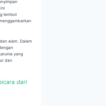
menyimpan
ini
g lembut
t menggambarkan
 dan alam. Dalam
 dengan
karunia yang
kur dan
icara dari