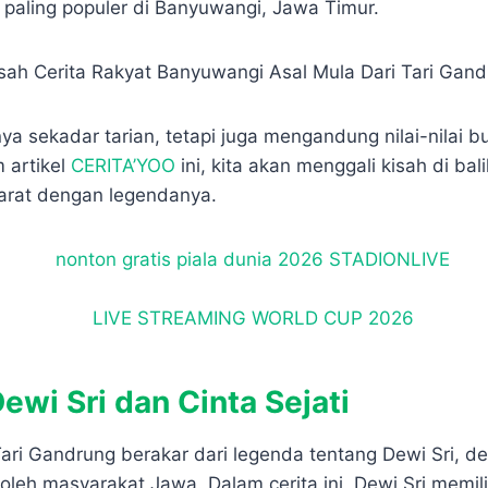
p
e
r
 paling populer di Banyuwangi, Jawa Timur.
e
e
nya sekadar tarian, tetapi juga mengandung nilai-nilai 
 artikel
CERITA’YOO
ini, kita akan menggali kisah di bali
arat dengan legendanya.
wi Sri dan Cinta Sejati
Tari Gandrung berakar dari legenda tentang Dewi Sri, d
oleh masyarakat Jawa. Dalam cerita ini, Dewi Sri memil