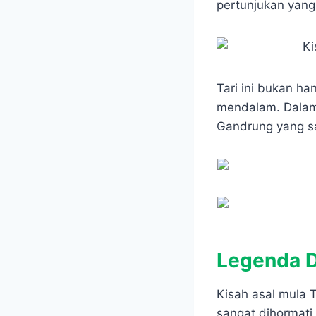
e
t
s
e
pertunjukan yang
b
s
e
g
o
A
n
r
o
p
g
a
k
p
e
m
r
Tari ini bukan ha
mendalam. Dalam
Gandrung yang s
Legenda De
Kisah asal mula 
sangat dihormati 