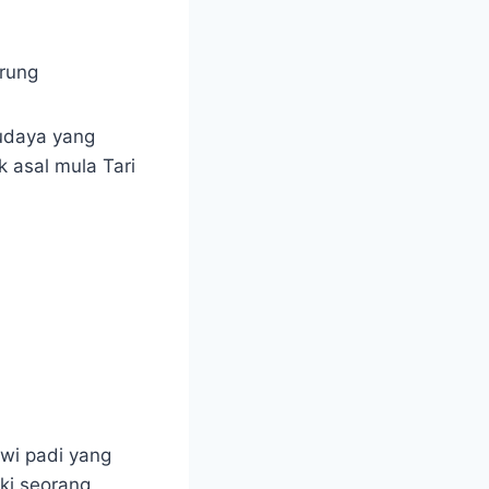
budaya yang
k asal mula Tari
ewi padi yang
iki seorang