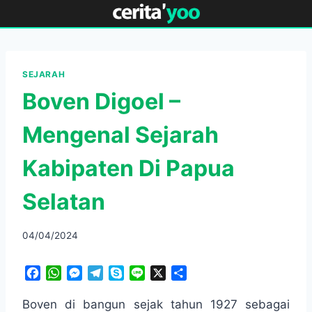
Skip
to
content
SEJARAH
Boven Digoel –
Mengenal Sejarah
Kabipaten Di Papua
Selatan
04/04/2024
F
W
M
T
S
L
X
S
a
h
e
e
k
i
h
c
a
s
l
y
n
a
Boven di bangun sejak tahun 1927 sebagai