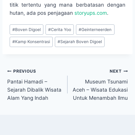
titik tertentu yang mana berbatasan dengan
hutan, ada pos penjagaan
storyups.com
.
Post
#
Boven Digoel
#
Cerita Yoo
#
Geinterneerden
Tags:
#
Kamp Konsentrasi
#
Sejarah Boven Digoel
Navigasi
PREVIOUS
NEXT
Pantai Hamadi –
Museum Tsunami
pos
Sejarah Dibalik Wisata
Aceh – Wisata Edukasi
Alam Yang Indah
Untuk Menambah Ilmu