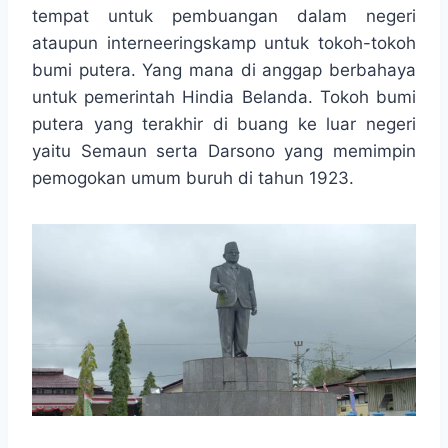
e
t
s
e
p
e
r
tempat untuk pembuangan dalam negeri
b
s
e
g
e
e
ataupun interneeringskamp untuk tokoh-tokoh
o
A
n
r
bumi putera. Yang mana di anggap berbahaya
o
p
g
a
untuk pemerintah Hindia Belanda. Tokoh bumi
k
p
e
m
r
putera yang terakhir di buang ke luar negeri
yaitu Semaun serta Darsono yang memimpin
pemogokan umum buruh di tahun 1923.