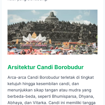
o
A
n
r
o
p
g
a
k
p
e
m
r
Arsitektur Candi Borobudur
Arca-arca Candi Borobudur terletak di tingkat
ketujuh hingga kesembilan candi, dan
menunjukkan sikap tangan atau mudra yang
berbeda-beda, seperti Bhumisparsa, Dhyana,
Abhaya, dan Vitarka. Candi ini memiliki tangga