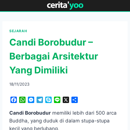
Skip
to
content
SEJARAH
Candi Borobudur –
Berbagai Arsitektur
Yang Dimiliki
18/11/2023
F
W
M
T
S
L
X
S
a
h
e
e
k
i
h
c
a
s
l
y
n
a
Candi Borobudur
memiliki lebih dari 500 arca
e
t
s
e
p
e
r
Buddha, yang duduk di dalam stupa-stupa
b
s
e
g
e
e
kecil yang berlubang.