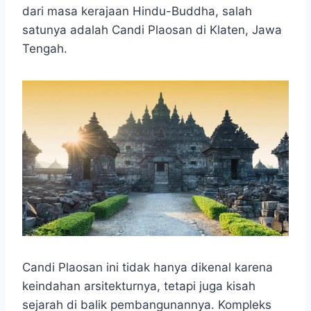
e
t
s
e
p
e
r
dari masa kerajaan Hindu-Buddha, salah
b
s
e
g
e
e
satunya adalah Candi Plaosan di Klaten, Jawa
o
A
n
r
Tengah.
o
p
g
a
k
p
e
m
r
Candi Plaosan ini tidak hanya dikenal karena
keindahan arsitekturnya, tetapi juga kisah
sejarah di balik pembangunannya. Kompleks