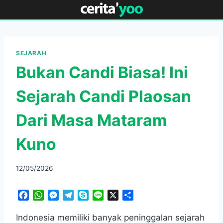
Skip
to
content
SEJARAH
Bukan Candi Biasa! Ini
Sejarah Candi Plaosan
Dari Masa Mataram
Kuno
12/05/2026
F
W
M
T
S
L
X
S
a
h
e
e
k
i
h
c
a
s
l
y
n
a
Indonesia memiliki banyak peninggalan sejarah