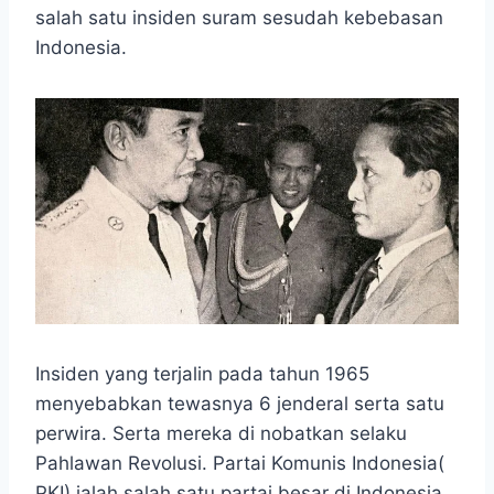
e
t
s
e
p
e
r
salah satu insiden suram sesudah kebebasan
b
s
e
g
e
e
Indonesia.
o
A
n
r
o
p
g
a
k
p
e
m
r
Insiden yang terjalin pada tahun 1965
menyebabkan tewasnya 6 jenderal serta satu
perwira. Serta mereka di nobatkan selaku
Pahlawan Revolusi. Partai Komunis Indonesia(
PKI) ialah salah satu partai besar di Indonesia