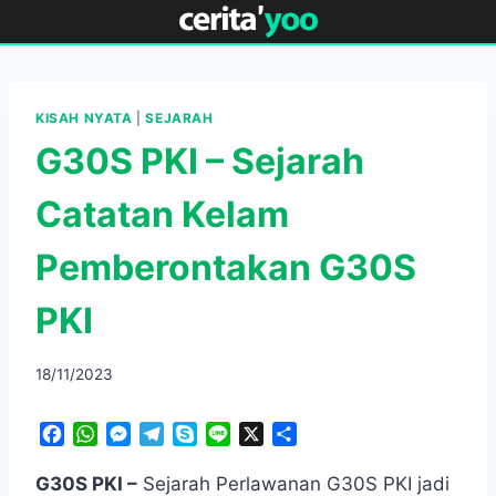
Skip
to
content
KISAH NYATA
|
SEJARAH
G30S PKI – Sejarah
Catatan Kelam
Pemberontakan G30S
PKI
18/11/2023
F
W
M
T
S
L
X
S
a
h
e
e
k
i
h
c
a
s
l
y
n
a
G30S PKI –
Sejarah Perlawanan G30S PKI jadi