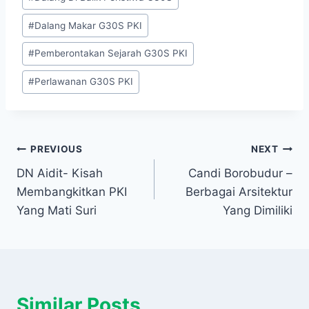
#
Dalang Makar G30S PKI
#
Pemberontakan Sejarah G30S PKI
#
Perlawanan G30S PKI
Navigasi
PREVIOUS
NEXT
DN Aidit- Kisah
Candi Borobudur –
pos
Membangkitkan PKI
Berbagai Arsitektur
Yang Mati Suri
Yang Dimiliki
Similar Posts