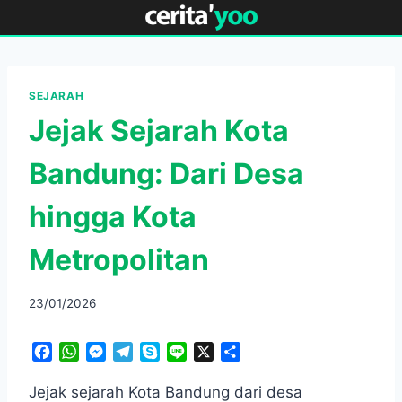
Skip
to
content
SEJARAH
Jejak Sejarah Kota
Bandung: Dari Desa
hingga Kota
Metropolitan
23/01/2026
F
W
M
T
S
L
X
S
a
h
e
e
k
i
h
c
a
s
l
y
n
a
Jejak sejarah Kota Bandung dari desa