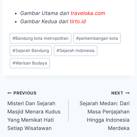
Gambar Utama dari
traveloka.com
Gambar Kedua dari
tirto.id
Post
#
Bandung kota metropolitan
#
perkembangan kota
Tags:
#
Sejarah Bandung
#
Sejarah Indonesia
#
Warisan Budaya
Navigasi
PREVIOUS
NEXT
Misteri Dan Sejarah
Sejarah Medan: Dari
pos
Masjid Menara Kudus
Masa Penjajahan
Yang Memikat Hati
Hingga Indonesia
Setiap Wisatawan
Merdeka