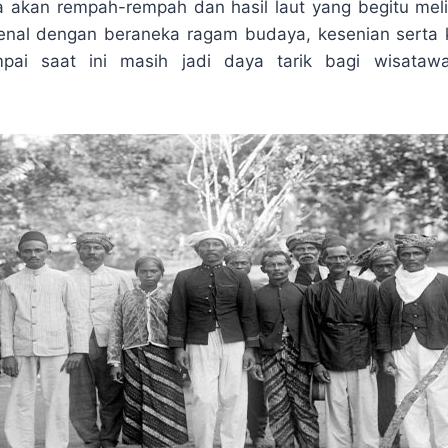
p
e
r
a akan rempah-rempah dan hasil laut yang begitu mel
e
e
kenal dengan beraneka ragam budaya, kesenian serta 
pai saat ini masih jadi daya tarik bagi wisataw