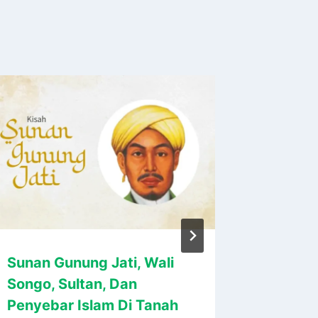
Sunan Gunung Jati, Wali
Mengga
Songo, Sultan, Dan
Kuto B
Penyebar Islam Di Tanah
07/03/202