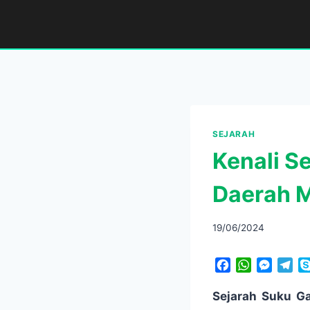
Skip
to
content
SEJARAH
Kenali S
Daerah 
19/06/2024
F
W
M
T
a
h
e
e
c
a
s
l
Sejarah Suku Ga