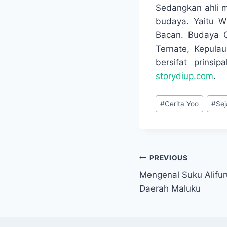
Sedangkan ahli m
budaya. Yaitu W
Bacan. Budaya G
Ternate, Kepulau
bersifat prinsip
storydiup.com
.
Post
#
Cerita Yoo
#
Sej
Tags:
Navigasi
PREVIOUS
Mengenal Suku Alifu
pos
Daerah Maluku