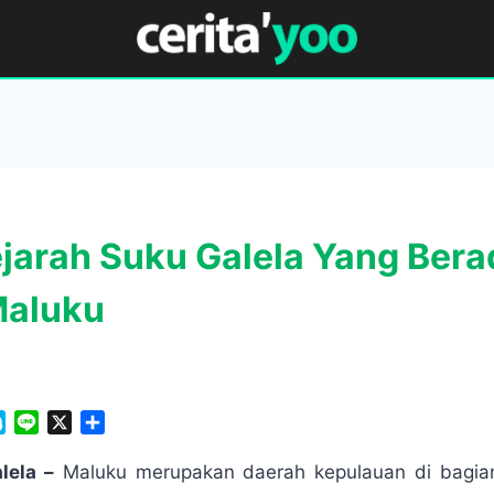
ejarah Suku Galela Yang Bera
Maluku
S
L
X
S
k
i
h
y
n
a
lela –
Maluku merupakan daerah kepulauan di bagian