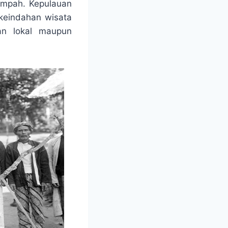
impah. Kepulauan
keindahan wisata
an lokal maupun