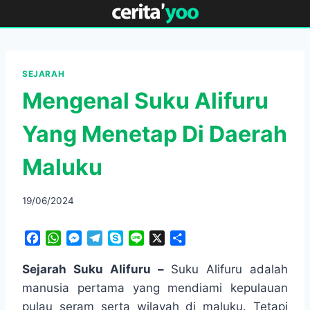
Skip
to
content
SEJARAH
Mengenal Suku Alifuru
Yang Menetap Di Daerah
Maluku
19/06/2024
F
W
M
T
S
L
X
S
a
h
e
e
k
i
h
c
a
s
l
y
n
a
Sejarah Suku Alifuru –
Suku Alifuru adalah
e
t
s
e
p
e
r
manusia pertama yang mendiami kepulauan
b
s
e
g
e
e
pulau seram serta wilayah di maluku. Tetapi