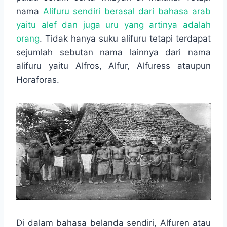
o
A
n
r
nama
Alifuru sendiri berasal dari bahasa arab
o
p
g
a
yaitu alef dan juga uru yang artinya adalah
k
p
e
m
r
orang
. Tidak hanya suku alifuru tetapi terdapat
sejumlah sebutan nama lainnya dari nama
alifuru yaitu Alfros, Alfur, Alfuress ataupun
Horaforas.
Di dalam bahasa belanda sendiri, Alfuren atau