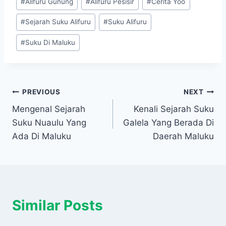
#
Alifuru Gunung
#
Alifuru Pesisir
#
Cerita Yoo
Tags:
#
Sejarah Suku Alifuru
#
Suku Alifuru
#
Suku Di Maluku
Navigasi
PREVIOUS
NEXT
Mengenal Sejarah
Kenali Sejarah Suku
pos
Suku Nuaulu Yang
Galela Yang Berada Di
Ada Di Maluku
Daerah Maluku
Similar Posts