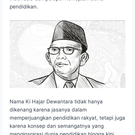
o
A
n
r
pendidikan.
o
p
g
a
k
p
e
m
r
Nama Ki Hajar Dewantara tidak hanya
dikenang karena jasanya dalam
memperjuangkan pendidikan rakyat, tetapi juga
karena konsep dan semangatnya yang
menginspirasi dunia pendidikan hingga kini.