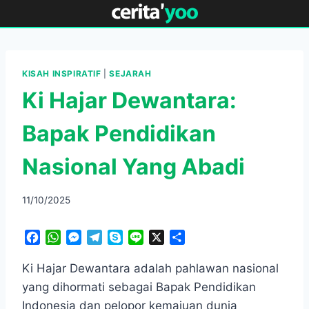
Skip
to
content
KISAH INSPIRATIF
|
SEJARAH
Ki Hajar Dewantara:
Bapak Pendidikan
Nasional Yang Abadi
11/10/2025
F
W
M
T
S
L
X
S
a
h
e
e
k
i
h
c
a
s
l
y
n
a
Ki Hajar Dewantara adalah pahlawan nasional
e
t
s
e
p
e
r
yang dihormati sebagai Bapak Pendidikan
b
s
e
g
e
e
Indonesia dan pelopor kemajuan dunia