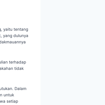
, yaitu tentang
t, yang dulunya
tidakmauannya
ulian terhadap
akahan tidak
kutukan. Dalam
an untuk
wa setiap