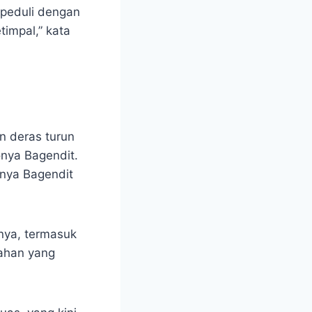
 peduli dengan
impal,” kata
an deras turun
onya Bagendit.
nya Bagendit
nya, termasuk
ahan yang