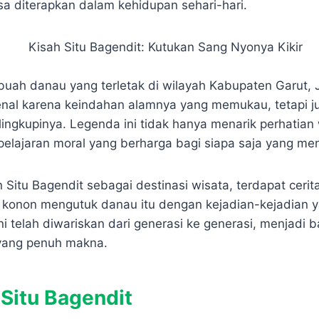
p
e
r
sa diterapkan dalam kehidupan sehari-hari.
e
e
ebuah danau yang terletak di wilayah Kabupaten Garut, 
nal karena keindahan alamnya yang memukau, tetapi j
ingkupinya. Legenda ini tidak hanya menarik perhatian 
elajaran moral yang berharga bagi siapa saja yang me
n Situ Bagendit sebagai destinasi wisata, terdapat ceri
g konon mengutuk danau itu dengan kejadian-kejadian 
ini telah diwariskan dari generasi ke generasi, menjadi b
yang penuh makna.
 Situ Bagendit