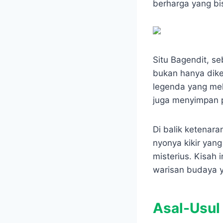
e
t
s
e
berharga yang bi
b
s
e
g
o
A
n
r
o
p
g
a
k
p
e
m
r
Situ Bagendit, s
bukan hanya dike
legenda yang mel
juga menyimpan p
Di balik ketenara
nyonya kikir yan
misterius. Kisah 
warisan budaya 
Asal-Usul