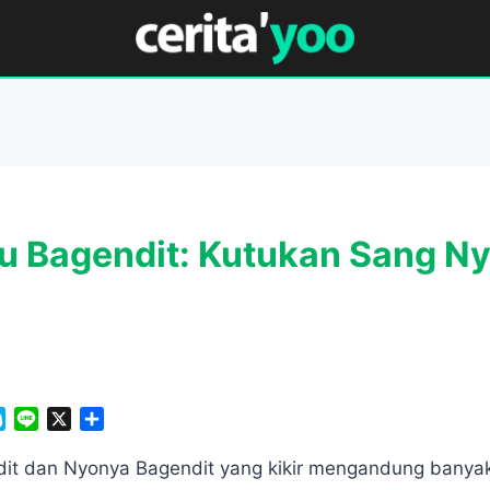
tu Bagendit: Kutukan Sang N
S
L
X
S
k
i
h
y
n
a
dit dan Nyonya Bagendit yang kikir mengandung banyak