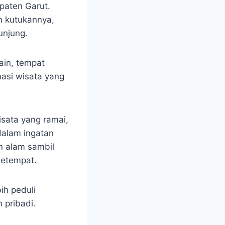
upaten Garut.
n kutukannya,
unjung.
main, tempat
nasi wisata yang
sata yang ramai,
dalam ingatan
n alam sambil
setempat.
ih peduli
 pribadi.