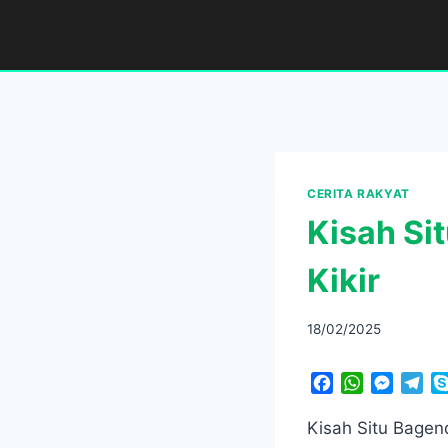
Skip
to
content
CERITA RAKYAT
Kisah Si
Kikir
18/02/2025
F
W
M
T
a
h
e
e
c
a
s
l
Kisah Situ Bagen