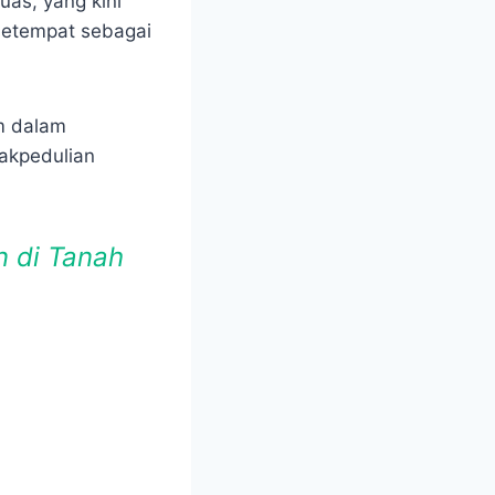
uas, yang kini
 setempat sebagai
m dalam
dakpedulian
n di Tanah