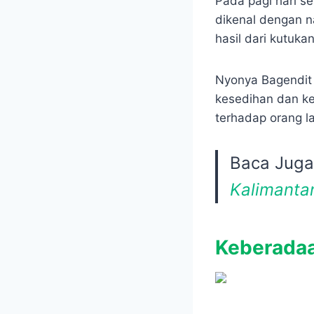
Pada pagi hari se
dikenal dengan n
hasil dari kutuka
Nyonya Bagendit
kesedihan dan ke
terhadap orang la
Baca Jug
Kalimanta
Keberadaan