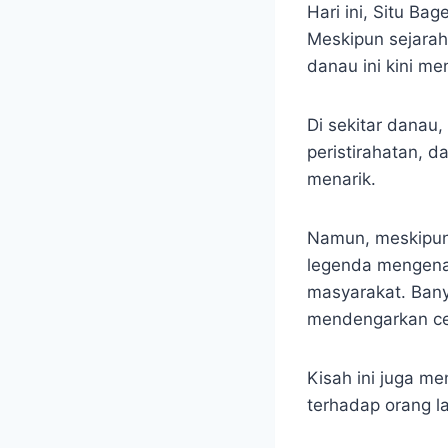
Hari ini, Situ Ba
Meskipun sejarah
danau ini kini m
Di sekitar danau,
peristirahatan, 
menarik.
Namun, meskipun 
legenda mengenai
masyarakat. Ban
mendengarkan cer
Kisah ini juga m
terhadap orang l