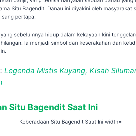
telah banjir, yang tersisa hanyalah sebuah danau yang l
ama Situ Bagendit. Danau ini diyakini oleh masyarakat
n sang pertapa.
 yang sebelumnya hidup dalam kekayaan kini tenggela
hilangan. Ia menjadi simbol dari keserakahan dan keti
in.
a:
Legenda Mistis Kuyang, Kisah Siluma
n
 Situ Bagendit Saat Ini