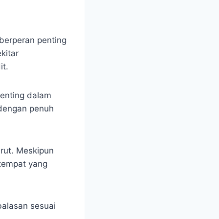
 berperan penting
kitar
t.
penting dalam
p dengan penuh
arut. Meskipun
 tempat yang
balasan sesuai