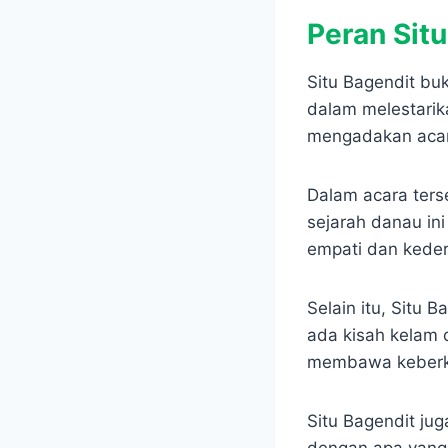
Peran Sit
Situ Bagendit bu
dalam melestarika
mengadakan acar
Dalam acara ters
sejarah danau in
empati dan ked
Selain itu, Situ 
ada kisah kelam d
membawa keberkah
Situ Bagendit ju