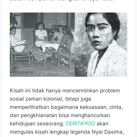
o
A
n
r
o
p
g
a
k
p
e
m
r
Kisah ini tidak hanya mencerminkan problem
sosial zaman kolonial, tetapi juga
memperlihatkan bagaimana kekuasaan, cinta,
dan pengkhianatan bisa menghancurkan
kehidupan seseorang.
CERITA’YOO
akan
mengulas kisah lengkap legenda Nyai Dasima,