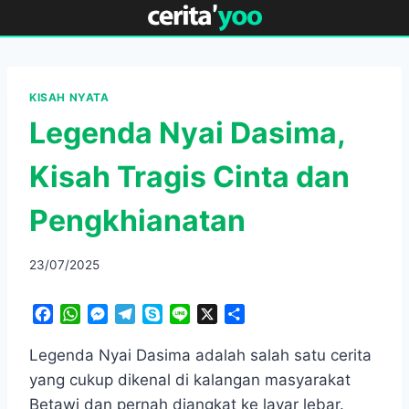
Skip
to
content
KISAH NYATA
Legenda Nyai Dasima,
Kisah Tragis Cinta dan
Pengkhianatan
23/07/2025
F
W
M
T
S
L
X
S
a
h
e
e
k
i
h
c
a
s
l
y
n
a
Legenda Nyai Dasima adalah salah satu cerita
e
t
s
e
p
e
r
yang cukup dikenal di kalangan masyarakat
b
s
e
g
e
e
Betawi dan pernah diangkat ke layar lebar.