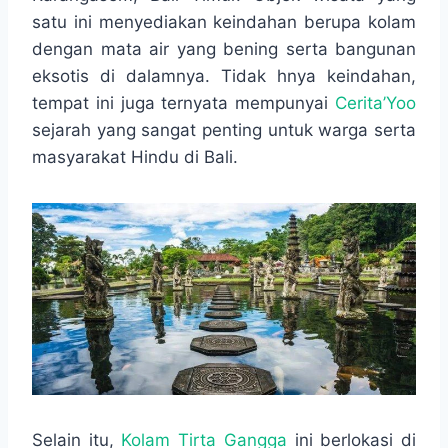
o
A
n
r
satu ini menyediakan keindahan berupa kolam
o
p
g
a
dengan mata air yang bening serta bangunan
k
p
e
m
r
eksotis di dalamnya. Tidak hnya keindahan,
tempat ini juga ternyata mempunyai
Cerita’Yoo
sejarah yang sangat penting untuk warga serta
masyarakat Hindu di Bali.
Selain itu,
Kolam Tirta Gangga
ini berlokasi di