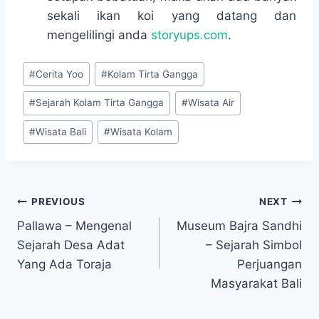
sekali ikan koi yang datang dan
mengelilingi anda
storyups.com
.
Post
#
Cerita Yoo
#
Kolam Tirta Gangga
Tags:
#
Sejarah Kolam Tirta Gangga
#
Wisata Air
#
Wisata Bali
#
Wisata Kolam
Navigasi
PREVIOUS
NEXT
Pallawa – Mengenal
Museum Bajra Sandhi
pos
Sejarah Desa Adat
– Sejarah Simbol
Yang Ada Toraja
Perjuangan
Masyarakat Bali