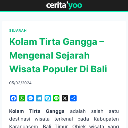
Skip
to
content
SEJARAH
Kolam Tirta Gangga –
Mengenal Sejarah
Wisata Populer Di Bali
05/03/2024
F
W
M
T
S
L
X
S
a
h
e
e
k
i
h
c
a
s
l
y
n
a
Kolam Tirta Gangga
adalah salah satu
e
t
s
e
p
e
r
destinasi wisata terkenal pada Kabupaten
b
s
e
g
e
e
Karangasem, Bali Timur. Objek wisata yang