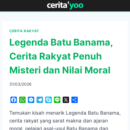
Skip
to
content
CERITA RAKYAT
Legenda Batu Banama,
Cerita Rakyat Penuh
Misteri dan Nilai Moral
31/03/2026
F
W
M
T
S
L
X
S
a
h
e
e
k
i
h
c
a
s
l
y
n
a
Temukan kisah menarik Legenda Batu Banama,
e
t
s
e
p
e
r
cerita rakyat yang sarat makna dan ajaran
b
s
e
g
e
e
moral, pelajari asal-usul Batu Banama dan