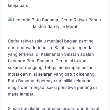
o
A
n
r
keajaiban.
o
p
g
a
k
p
e
m
r
Cerita rakyat selalu menjadi bagian penting
dari budaya Indonesia. Salah satu legenda
yang terkenal di Kalimantan Selatan adalah
Legenda Batu Banama. Cerita ini bukan
sekadar dongeng, tetapi menyimpan pesan
moral dan nilai sejarah yang patut dikenang.
Batu Banama dipercaya memiliki kekuatan
magis dan menjadi saksi peristiwa penting di
masa lampau.
Simak dan ikutin informasi terbaru dan terviral