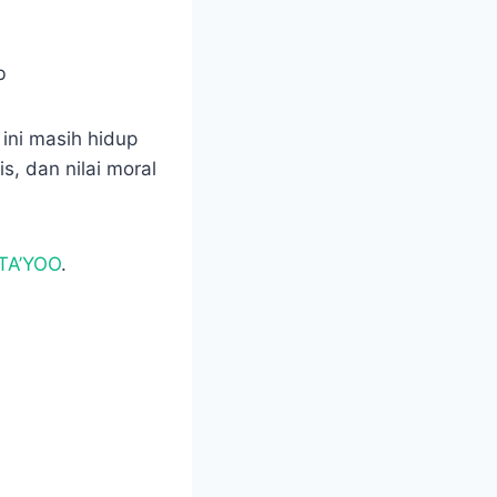
ini masih hidup
s, dan nilai moral
TA’YOO
.