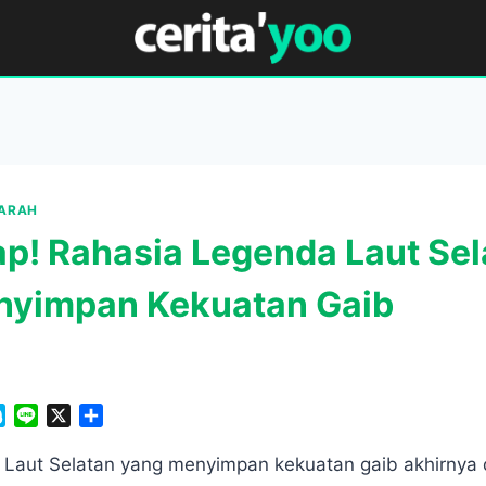
ARAH
p! Rahasia Legenda Laut Sel
nyimpan Kekuatan Gaib
S
L
X
S
k
i
h
y
n
a
Laut Selatan yang menyimpan kekuatan gaib akhirnya 