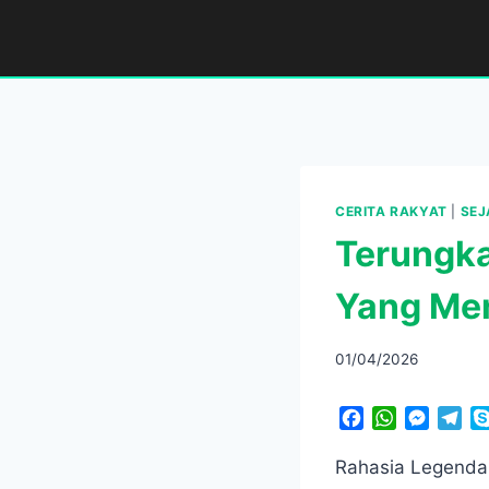
Skip
to
content
CERITA RAKYAT
|
SEJ
Terungka
Yang Me
01/04/2026
F
W
M
T
a
h
e
e
c
a
s
l
Rahasia Legenda 