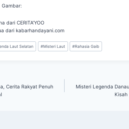
i Gambar:
a dari CERITA’YOO
a dari kabarhandayani.com
enda Laut Selatan
#
Misteri Laut
#
Rahasia Gaib
, Cerita Rakyat Penuh
Misteri Legenda Dana
l
Kisah 