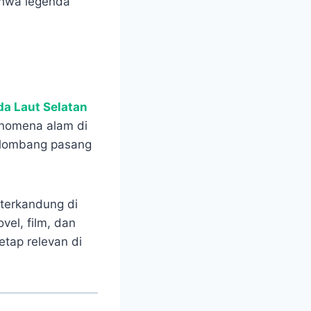
ahwa legenda
da Laut Selatan
enomena alam di
 gelombang pasang
g terkandung di
el, film, dan
etap relevan di