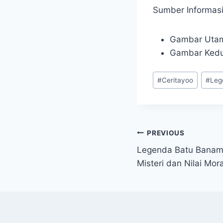
Sumber Informas
Gambar Utam
Gambar Kedu
Post
#
Ceritayoo
#
Leg
Tags:
Navigasi
PREVIOUS
Legenda Batu Banama
pos
Misteri dan Nilai Mora