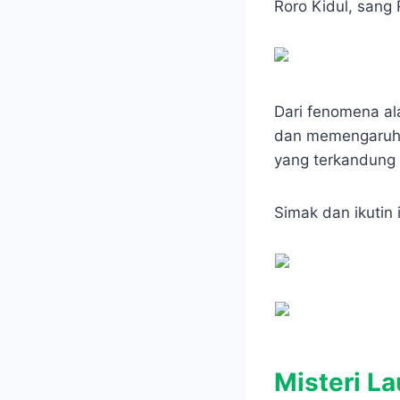
e
t
s
e
Roro Kidul, sang 
b
s
e
g
o
A
n
r
o
p
g
a
k
p
e
m
r
Dari fenomena ala
dan memengaruhi b
yang terkandung 
Simak dan ikutin 
Misteri La