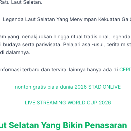
p
e
r
Ratu Laut Selatan.
e
e
m yang menakjubkan hingga ritual tradisional, legenda 
udaya serta pariwisata. Pelajari asal-usul, cerita misti
di dalamnya.
informasi terbaru dan terviral lainnya hanya ada di
CERI
ut Selatan Yang Bikin Penasaran