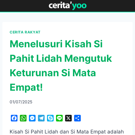
Skip
to
content
CERITA RAKYAT
Menelusuri Kisah Si
Pahit Lidah Mengutuk
Keturunan Si Mata
Empat!
01/07/2025
F
W
M
T
S
L
X
S
a
h
e
e
k
i
h
c
a
s
l
y
n
a
Kisah Si Pahit Lidah dan Si Mata Empat adalah