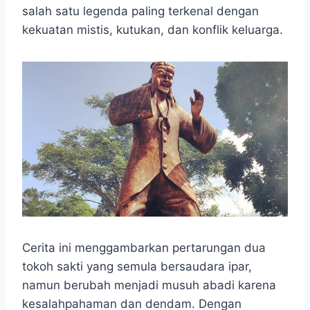
e
t
s
e
p
e
r
salah satu legenda paling terkenal dengan
b
s
e
g
e
e
kekuatan mistis, kutukan, dan konflik keluarga.
o
A
n
r
o
p
g
a
k
p
e
m
r
Cerita ini menggambarkan pertarungan dua
tokoh sakti yang semula bersaudara ipar,
namun berubah menjadi musuh abadi karena
kesalahpahaman dan dendam. Dengan