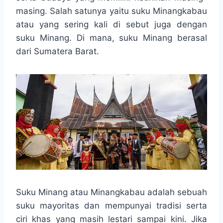
o
A
n
r
masing. Salah satunya yaitu suku Minangkabau
o
p
g
a
atau yang sering kali di sebut juga dengan
k
p
e
m
r
suku Minang. Di mana, suku Minang berasal
dari Sumatera Barat.
Suku Minang atau Minangkabau adalah sebuah
suku mayoritas dan mempunyai tradisi serta
ciri khas yang masih lestari sampai kini. Jika