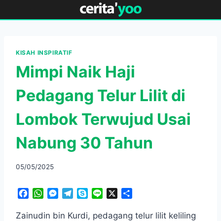
Skip
to
content
KISAH INSPIRATIF
Mimpi Naik Haji
Pedagang Telur Lilit di
Lombok Terwujud Usai
Nabung 30 Tahun
05/05/2025
F
W
M
T
S
L
X
S
a
h
e
e
k
i
h
c
a
s
l
y
n
a
Zainudin bin Kurdi, pedagang telur lilit keliling