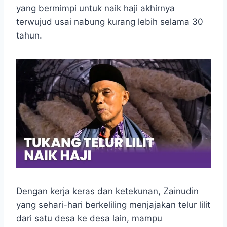
e
t
s
e
p
e
r
yang bermimpi untuk naik haji akhirnya
b
s
e
g
e
e
terwujud usai nabung kurang lebih selama 30
o
A
n
r
tahun.
o
p
g
a
k
p
e
m
r
Dengan kerja keras dan ketekunan, Zainudin
yang sehari-hari berkeliling menjajakan telur lilit
dari satu desa ke desa lain, mampu