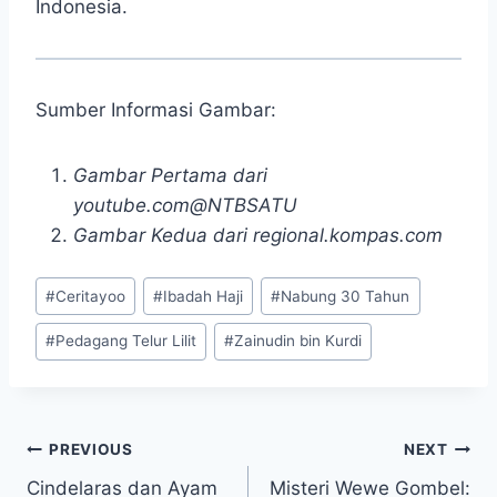
Indonesia.
Sumber Informasi Gambar:
Gambar Pertama dari
youtube.com@NTBSATU
Gambar Kedua dari regional.kompas.com
Post
#
Ceritayoo
#
Ibadah Haji
#
Nabung 30 Tahun
Tags:
#
Pedagang Telur Lilit
#
Zainudin bin Kurdi
Navigasi
PREVIOUS
NEXT
Cindelaras dan Ayam
Misteri Wewe Gombel: