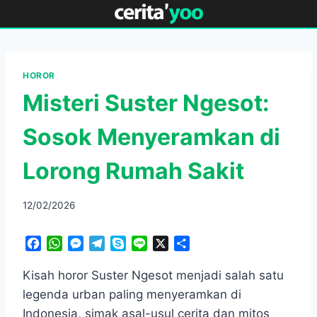
Skip
to
content
HOROR
Misteri Suster Ngesot:
Sosok Menyeramkan di
Lorong Rumah Sakit
12/02/2026
F
W
M
T
S
L
X
S
a
h
e
e
k
i
h
c
a
s
l
y
n
a
Kisah horor Suster Ngesot menjadi salah satu
e
t
s
e
p
e
r
legenda urban paling menyeramkan di
b
s
e
g
e
e
Indonesia, simak asal-usul cerita dan mitos