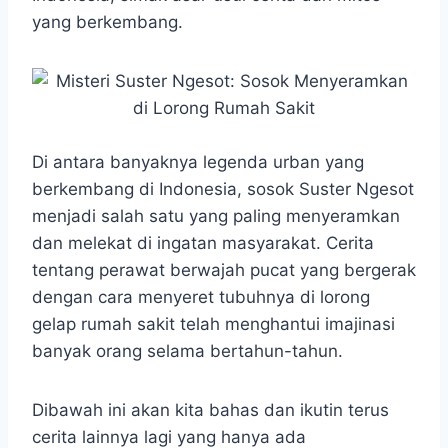
o
A
n
r
yang berkembang.
o
p
g
a
k
p
e
m
r
Di antara banyaknya legenda urban yang
berkembang di Indonesia, sosok Suster Ngesot
menjadi salah satu yang paling menyeramkan
dan melekat di ingatan masyarakat. Cerita
tentang perawat berwajah pucat yang bergerak
dengan cara menyeret tubuhnya di lorong
gelap rumah sakit telah menghantui imajinasi
banyak orang selama bertahun-tahun.
Dibawah ini akan kita bahas dan ikutin terus
cerita lainnya lagi yang hanya ada