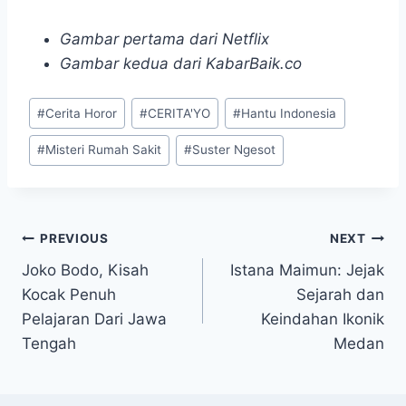
Gambar pertama dari Netflix
Gambar kedua dari KabarBaik.co
Post
#
Cerita Horor
#
CERITA'YO
#
Hantu Indonesia
Tags:
#
Misteri Rumah Sakit
#
Suster Ngesot
Navigasi
PREVIOUS
NEXT
Joko Bodo, Kisah
Istana Maimun: Jejak
pos
Kocak Penuh
Sejarah dan
Pelajaran Dari Jawa
Keindahan Ikonik
Tengah
Medan