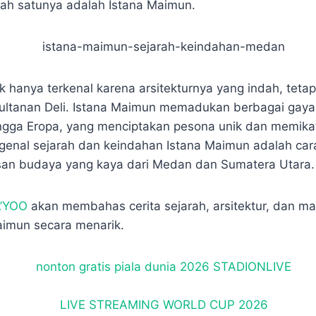
p
e
r
ah satunya adalah Istana Maimun.
e
e
k hanya terkenal karena arsitekturnya yang indah, tetap
sultanan Deli. Istana Maimun memadukan berbagai gaya,
ingga Eropa, yang menciptakan pesona unik dan memikat
enal sejarah dan keindahan Istana Maimun adalah car
san budaya yang kaya dari Medan dan Sumatera Utara.
A’YOO
akan membahas cerita sejarah, arsitektur, dan ma
aimun secara menarik.