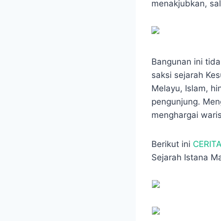
e
t
s
e
menakjubkan, sal
b
s
e
g
o
A
n
r
o
p
g
a
k
p
e
m
r
Bangunan ini tida
saksi sejarah Ke
Melayu, Islam, h
pengunjung. Meng
menghargai wari
Berikut ini
CERIT
Sejarah Istana M