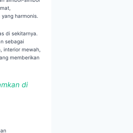
an simbol-simbol
rmat,
g yang harmonis.
 di sekitarnya.
an sebagai
, interior mewah,
 yang memberikan
amkan di