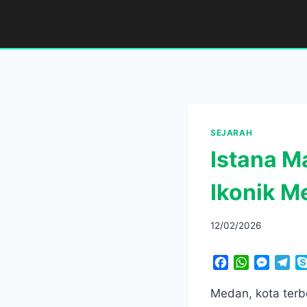
Skip
to
content
SEJARAH
Istana M
Ikonik M
12/02/2026
F
W
M
T
a
h
e
e
c
a
s
l
Medan, kota terb