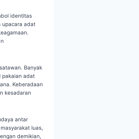
bol identitas
n upacara adat
 keagamaan.
an
isatawan. Banyak
l pakaian adat
stana. Keberadaan
an kesadaran
udaya antar
 masyarakat luas,
 Dengan demikian,