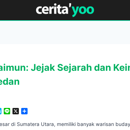
aimun: Jejak Sejarah dan Ke
edan
S
L
X
S
k
i
h
y
n
a
esar di Sumatera Utara, memiliki banyak warisan buda