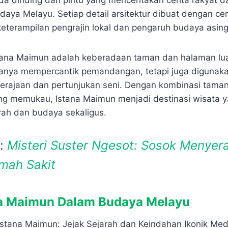
da dinding dan pintu yang menceritakan cerita rakyat d
daya Melayu. Setiap detail arsitektur dibuat dengan ce
eterampilan pengrajin lokal dan pengaruh budaya asin
stana Maimun adalah keberadaan taman dan halaman luas
hanya mempercantik pemandangan, tetapi juga digunak
erajaan dan pertunjukan seni. Dengan kombinasi taman
ang memukau, Istana Maimun menjadi destinasi wisata
ah dan budaya sekaligus.
a:
Misteri Suster Ngesot: Sosok Menyer
mah Sakit
na Maimun Dalam Budaya Melayu