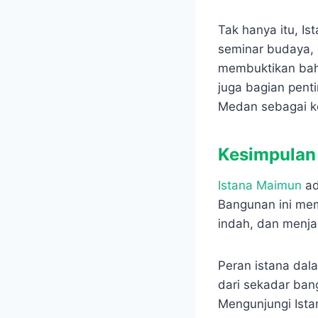
Tak hanya itu, I
seminar budaya, 
membuktikan bahw
juga bagian pent
Medan sebagai ko
Kesimpulan
Istana Maimun
ad
Bangunan ini me
indah, dan menja
Peran istana dal
dari sekadar ban
Mengunjungi Ista