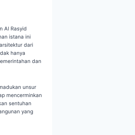
n Al Rasyid
n istana ini
rsitektur dari
idak hanya
 pemerintahan dan
emadukan unsur
atap mencerminkan
lkan sentuhan
bangunan yang