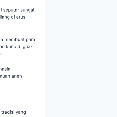
i seputar sungai
ilang di arus
uga membuat para
an kuno di gua-
.
hasia
emuan aneh
 tradisi yang