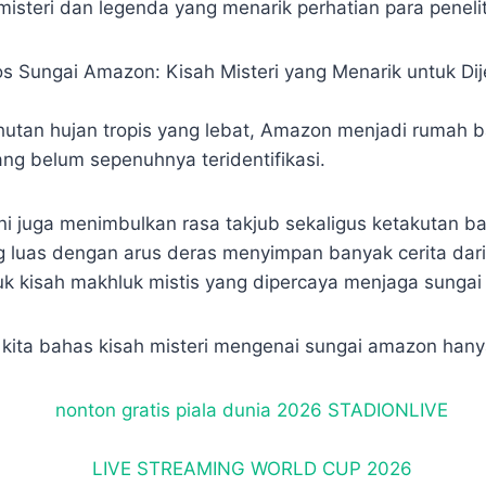
p
e
r
isteri dan legenda yang menarik perhatian para penelit
e
e
 hutan hujan tropis yang lebat, Amazon menjadi rumah ba
ang belum sepenuhnya teridentifikasi.
ni juga menimbulkan rasa takjub sekaligus ketakutan b
ng luas dengan arus deras menyimpan banyak cerita dari
uk kisah makhluk mistis yang dipercaya menjaga sungai 
 kita bahas kisah misteri mengenai sungai amazon hany