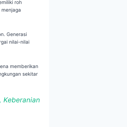
iliki roh
k menjaga
on. Generasi
i nilai-nilai
arena memberikan
ngkungan sekitar
, Keberanian