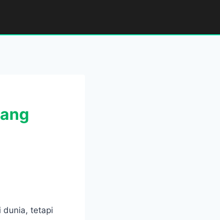
yang
dunia, tetapi