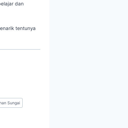
belajar dan
enarik tentunya
ahan Sungai