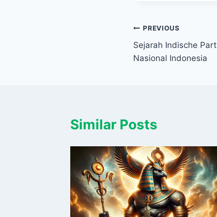
Navigasi
PREVIOUS
Sejarah Indische Part
pos
Nasional Indonesia
Similar Posts