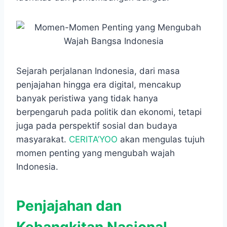
o
A
n
r
o
p
g
a
k
p
e
m
r
Sejarah perjalanan Indonesia, dari masa
penjajahan hingga era digital, mencakup
banyak peristiwa yang tidak hanya
berpengaruh pada politik dan ekonomi, tetapi
juga pada perspektif sosial dan budaya
masyarakat.
CERITA’YOO
akan mengulas tujuh
momen penting yang mengubah wajah
Indonesia.
Penjajahan dan