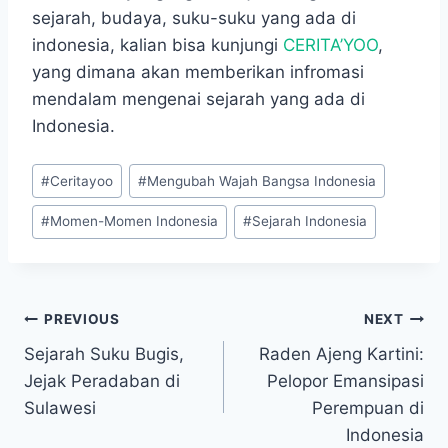
sejarah, budaya, suku-suku yang ada di
indonesia, kalian bisa kunjungi
CERITA’YOO
,
yang dimana akan memberikan infromasi
mendalam mengenai sejarah yang ada di
Indonesia.
Post
#
Ceritayoo
#
Mengubah Wajah Bangsa Indonesia
Tags:
#
Momen-Momen Indonesia
#
Sejarah Indonesia
Navigasi
PREVIOUS
NEXT
Sejarah Suku Bugis,
Raden Ajeng Kartini:
pos
Jejak Peradaban di
Pelopor Emansipasi
Sulawesi
Perempuan di
Indonesia