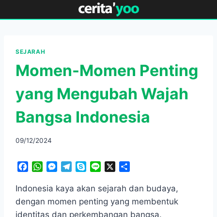
Skip
to
content
SEJARAH
Momen-Momen Penting
yang Mengubah Wajah
Bangsa Indonesia
09/12/2024
F
W
M
T
S
L
X
S
a
h
e
e
k
i
h
c
a
s
l
y
n
a
Indonesia kaya akan sejarah dan budaya,
e
t
s
e
p
e
r
dengan momen penting yang membentuk
b
s
e
g
e
e
identitas dan perkembangan bangsa.