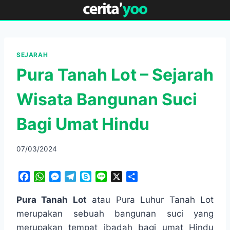
Skip
to
content
SEJARAH
Pura Tanah Lot – Sejarah
Wisata Bangunan Suci
Bagi Umat Hindu
07/03/2024
F
W
M
T
S
L
X
S
a
h
e
e
k
i
h
c
a
s
l
y
n
a
Pura Tanah Lot
atau Pura Luhur Tanah Lot
e
t
s
e
p
e
r
merupakan sebuah bangunan suci yang
b
s
e
g
e
e
merupakan tempat ibadah bagi umat Hindu