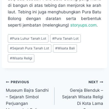
di bangun di atas tebing dan menjorok ke arah
laut. Tebing ini juga menghubungkan Pura Batu
Bolong dengan daratan serta berbentuk
seperti jembatan (melengkung)
storyups.com
.
Post
#
Pura Luhur Tanah Lot
#
Pura Tanah Lot
Tags:
#
Sejarah Pura Tanah Lot
#
Wisata Bali
#
Wisata Religi
Navigasi
PREVIOUS
NEXT
Museum Bajra Sandhi
Gereja Blenduk –
pos
– Sejarah Simbol
Sejarah Wisata Religi
Perjuangan
Di Kota Lama