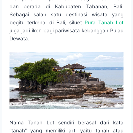
o
A
n
r
dan berada di Kabupaten Tabanan, Bali.
o
p
g
a
Sebagai salah satu destinasi wisata yang
k
p
e
m
r
begitu terkenal di Bali, siluet
Pura Tanah Lot
juga jadi ikon bagi pariwisata kebanggan Pulau
Dewata.
Nama Tanah Lot sendiri berasal dari kata
“tanah” yang memiliki arti yaitu tanah atau