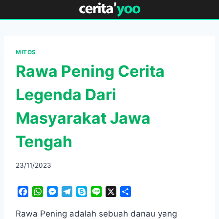
Skip
to
content
MITOS
Rawa Pening Cerita
Legenda Dari
Masyarakat Jawa
Tengah
23/11/2023
F
W
M
T
S
L
X
S
a
h
e
e
k
i
h
c
a
s
l
y
n
a
Rawa Pening adalah sebuah danau yang