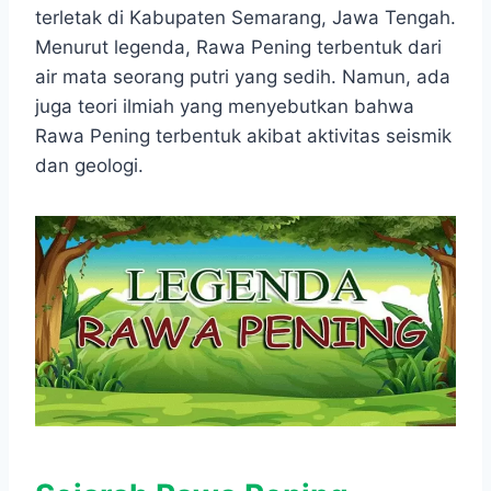
e
t
s
e
p
e
r
terletak di Kabupaten Semarang, Jawa Tengah.
b
s
e
g
e
e
Menurut legenda, Rawa Pening terbentuk dari
o
A
n
r
air mata seorang putri yang sedih. Namun, ada
o
p
g
a
juga teori ilmiah yang menyebutkan bahwa
k
p
e
m
r
Rawa Pening terbentuk akibat aktivitas seismik
dan geologi.