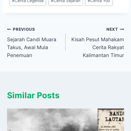
#
Cerita Legenda
#
Cerita Sejarah
#
Cerita Yoo
Navigasi
PREVIOUS
NEXT
Sejarah Candi Muara
Kisah Pesut Mahakam
pos
Takus, Awal Mula
Cerita Rakyat
Penemuan
Kalimantan Timur
Similar Posts