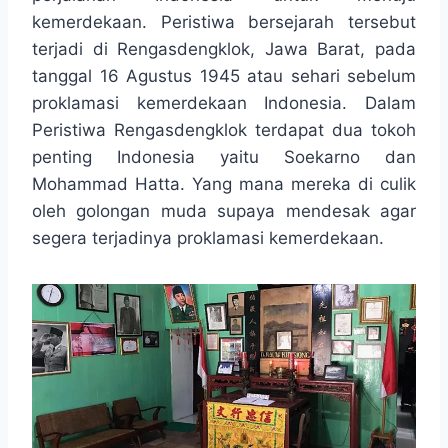
o
A
n
r
kemerdekaan. Peristiwa bersejarah tersebut
o
p
g
a
terjadi di Rengasdengklok, Jawa Barat, pada
k
p
e
m
r
tanggal 16 Agustus 1945 atau sehari sebelum
proklamasi kemerdekaan Indonesia. Dalam
Peristiwa Rengasdengklok terdapat dua tokoh
penting Indonesia yaitu Soekarno dan
Mohammad Hatta. Yang mana mereka di culik
oleh golongan muda supaya mendesak agar
segera terjadinya proklamasi kemerdekaan.