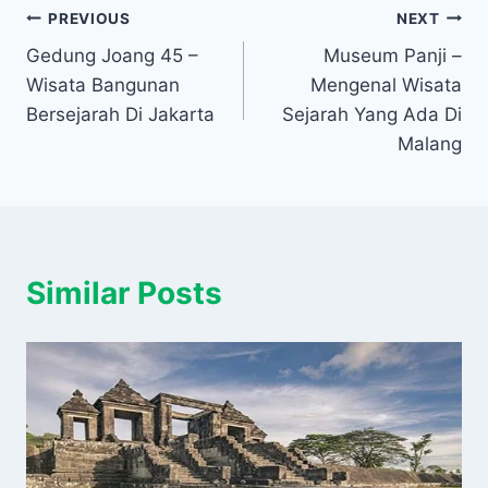
Navigasi
PREVIOUS
NEXT
Gedung Joang 45 –
Museum Panji –
pos
Wisata Bangunan
Mengenal Wisata
Bersejarah Di Jakarta
Sejarah Yang Ada Di
Malang
Similar Posts