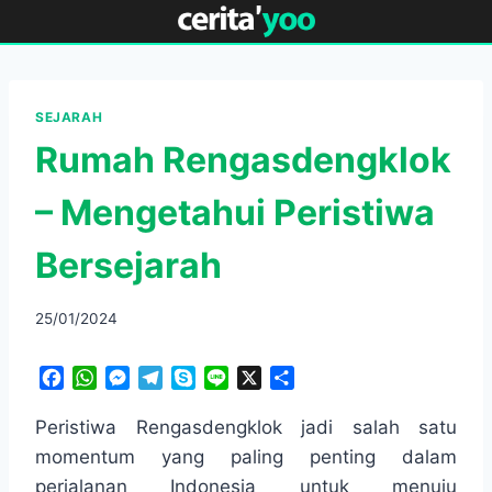
Skip
to
content
SEJARAH
Rumah Rengasdengklok
– Mengetahui Peristiwa
Bersejarah
25/01/2024
F
W
M
T
S
L
X
S
a
h
e
e
k
i
h
c
a
s
l
y
n
a
Peristiwa Rengasdengklok jadi salah satu
e
t
s
e
p
e
r
momentum yang paling penting dalam
b
s
e
g
e
e
perjalanan Indonesia untuk menuju