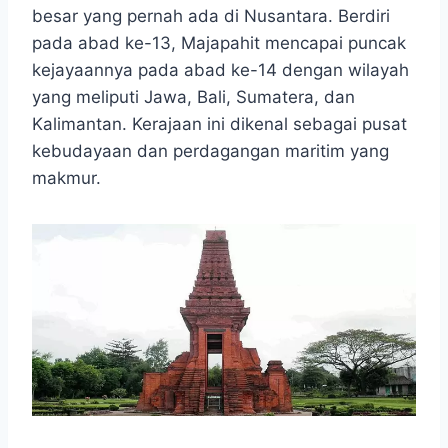
e
t
s
e
p
e
r
besar yang pernah ada di Nusantara. Berdiri
b
s
e
g
e
e
pada abad ke-13, Majapahit mencapai puncak
o
A
n
r
kejayaannya pada abad ke-14 dengan wilayah
o
p
g
a
yang meliputi Jawa, Bali, Sumatera, dan
k
p
e
m
r
Kalimantan. Kerajaan ini dikenal sebagai pusat
kebudayaan dan perdagangan maritim yang
makmur.