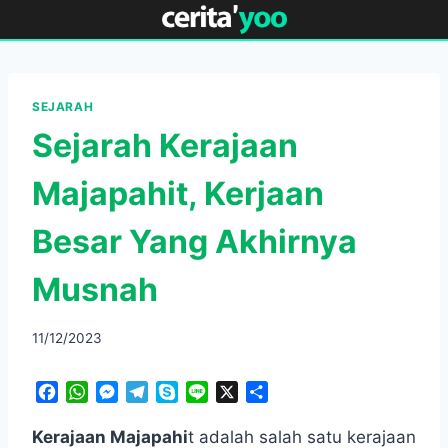
Skip
to
content
SEJARAH
Sejarah Kerajaan
Majapahit, Kerjaan
Besar Yang Akhirnya
Musnah
11/12/2023
F
W
M
T
S
L
X
S
a
h
e
e
k
i
h
c
a
s
l
y
n
a
Kerajaan Majapahi
t adalah salah satu kerajaan