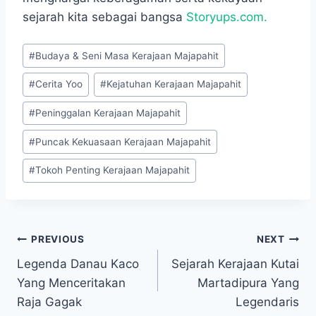
sejarah kita sebagai bangsa
Storyups.com.
Post
#
Budaya & Seni Masa Kerajaan Majapahit
Tags:
#
Cerita Yoo
#
Kejatuhan Kerajaan Majapahit
#
Peninggalan Kerajaan Majapahit
#
Puncak Kekuasaan Kerajaan Majapahit
#
Tokoh Penting Kerajaan Majapahit
Navigasi
PREVIOUS
NEXT
Legenda Danau Kaco
Sejarah Kerajaan Kutai
pos
Yang Menceritakan
Martadipura Yang
Raja Gagak
Legendaris