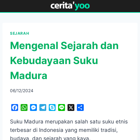
Skip
to
content
SEJARAH
Mengenal Sejarah dan
Kebudayaan Suku
Madura
06/12/2024
F
W
M
T
S
L
X
S
a
h
e
e
k
i
h
c
a
s
l
y
n
a
Suku Madura merupakan salah satu suku etnis
e
t
s
e
p
e
r
terbesar di Indonesia yang memiliki tradisi,
b
s
e
g
e
e
budaya, dan sejarah yang kaya.