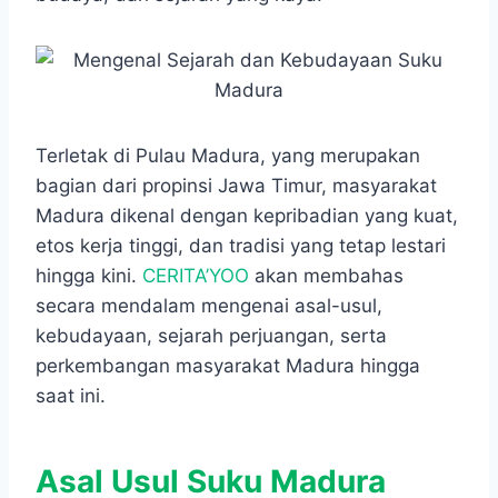
o
A
n
r
o
p
g
a
k
p
e
m
r
Terletak di Pulau Madura, yang merupakan
bagian dari propinsi Jawa Timur, masyarakat
Madura dikenal dengan kepribadian yang kuat,
etos kerja tinggi, dan tradisi yang tetap lestari
hingga kini.
CERITA’YOO
akan membahas
secara mendalam mengenai asal-usul,
kebudayaan, sejarah perjuangan, serta
perkembangan masyarakat Madura hingga
saat ini.
Asal Usul Suku Madura