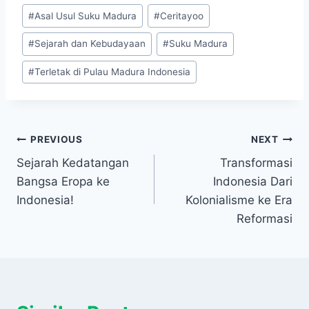
Post
#
Asal Usul Suku Madura
#
Ceritayoo
Tags:
#
Sejarah dan Kebudayaan
#
Suku Madura
#
Terletak di Pulau Madura Indonesia
Navigasi
PREVIOUS
NEXT
Sejarah Kedatangan
Transformasi
pos
Bangsa Eropa ke
Indonesia Dari
Indonesia!
Kolonialisme ke Era
Reformasi