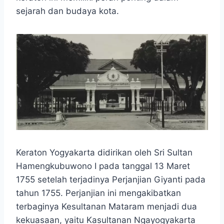
o
A
n
r
sejarah dan budaya kota.
o
p
g
a
k
p
e
m
r
Keraton Yogyakarta didirikan oleh Sri Sultan
Hamengkubuwono I pada tanggal 13 Maret
1755 setelah terjadinya Perjanjian Giyanti pada
tahun 1755. Perjanjian ini mengakibatkan
terbaginya Kesultanan Mataram menjadi dua
kekuasaan, yaitu Kasultanan Ngayogyakarta