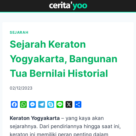
Skip
to
content
SEJARAH
Sejarah Keraton
Yogyakarta, Bangunan
Tua Bernilai Historial
02/12/2023
F
W
M
T
S
L
X
S
a
h
e
e
k
i
h
c
a
s
l
y
n
a
Keraton Yogyakarta
– yang kaya akan
e
t
s
e
p
e
r
sejarahnya. Dari pendiriannya hingga saat ini,
b
s
e
g
e
e
keraton ini memiliki peran penting dalam