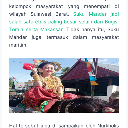
o
A
n
r
kelompok masyarakat yang menempati di
o
p
g
a
wilayah Sulawesi Barat.
Suku Mandar jadi
k
p
e
m
r
salah satu etnis paling besar selain dari Bugis,
Toraja serta Makassar
. Tidak hanya itu, Suku
Mandar juga termasuk dalam masyarakat
maritim.
Hal tersebut juga di sampaikan oleh Nurkholis