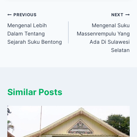
Navigasi
PREVIOUS
NEXT
Mengenal Lebih
Mengenal Suku
pos
Dalam Tentang
Massenrempulu Yang
Sejarah Suku Bentong
Ada Di Sulawesi
Selatan
Similar Posts