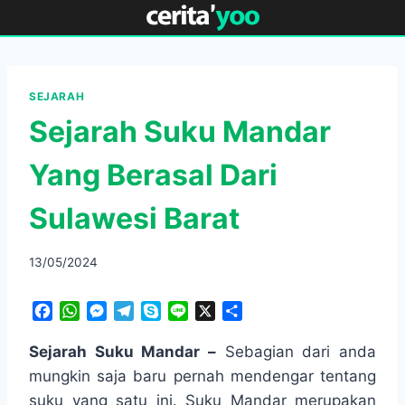
Skip
to
content
SEJARAH
Sejarah Suku Mandar
Yang Berasal Dari
Sulawesi Barat
13/05/2024
F
W
M
T
S
L
X
S
a
h
e
e
k
i
h
c
a
s
l
y
n
a
Sejarah Suku Mandar –
Sebagian dari anda
e
t
s
e
p
e
r
mungkin saja baru pernah mendengar tentang
b
s
e
g
e
e
suku yang satu ini. Suku Mandar merupakan