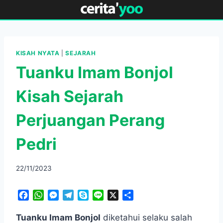
Skip
to
content
KISAH NYATA
|
SEJARAH
Tuanku Imam Bonjol
Kisah Sejarah
Perjuangan Perang
Pedri
22/11/2023
F
W
M
T
S
L
X
S
a
h
e
e
k
i
h
c
a
s
l
y
n
a
Tuanku Imam Bonjol
diketahui selaku salah