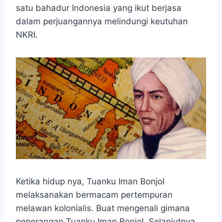
e
t
s
e
p
e
r
satu bahadur Indonesia yang ikut berjasa
b
s
e
g
e
e
dalam perjuangannya melindungi keutuhan
o
A
n
r
NKRI.
o
p
g
a
k
p
e
m
r
Ketika hidup nya, Tuanku Iman Bonjol
melaksanakan bermacam pertempuran
melawan kolonialis. Buat mengenali gimana
peperangan Tuanku Iman Bonjol. Selanjutnya