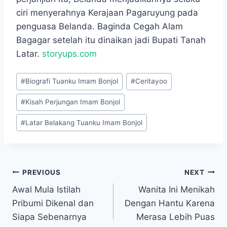
ciri menyerahnya Kerajaan Pagaruyung pada
penguasa Belanda. Baginda Cegah Alam
Bagagar setelah itu dinaikan jadi Bupati Tanah
Latar.
storyups.com
Post
#
Biografi Tuanku Imam Bonjol
#
Ceritayoo
Tags:
#
Kisah Perjungan Imam Bonjol
#
Latar Belakang Tuanku Imam Bonjol
Navigasi
PREVIOUS
NEXT
Awal Mula Istilah
Wanita Ini Menikah
pos
Pribumi Dikenal dan
Dengan Hantu Karena
Siapa Sebenarnya
Merasa Lebih Puas