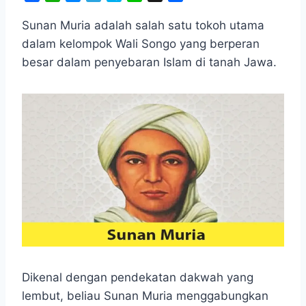
a
h
e
e
k
i
h
c
a
s
l
y
n
a
Sunan Muria adalah salah satu tokoh utama
e
t
s
e
p
e
r
dalam kelompok Wali Songo yang berperan
b
s
e
g
e
e
besar dalam penyebaran Islam di tanah Jawa.
o
A
n
r
o
p
g
a
k
p
e
m
r
Dikenal dengan pendekatan dakwah yang
lembut, beliau Sunan Muria menggabungkan