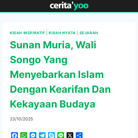
Skip
to
content
KISAH INSPIRATIF
|
KISAH NYATA
|
SEJARAH
Sunan Muria, Wali
Songo Yang
Menyebarkan Islam
Dengan Kearifan Dan
Kekayaan Budaya
23/10/2025
F
W
M
T
S
L
X
S