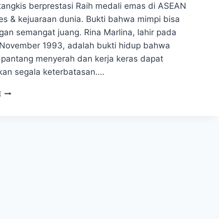
tangkis berprestasi Raih medali emas di ASEAN
s & kejuaraan dunia. Bukti bahwa mimpi bisa
gan semangat juang. Rina Marlina, lahir pada
 November 1993, adalah bukti hidup bahwa
pantang menyerah dan kerja keras dapat
an segala keterbatasan….
KISAH
E
INSPIRATIF
RINA
MARLINA:
DARI
KETERBATASAN
HINGGA
MERAIH
MIMPI