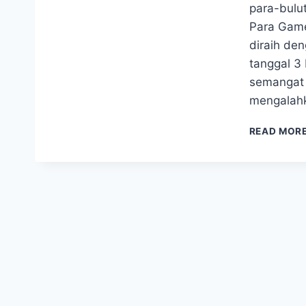
para-bulu
Para Game
diraih den
tanggal 3
semangat 
mengalahk
READ MOR