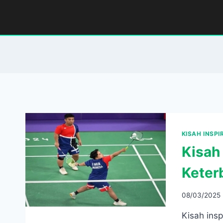
Skip
to
content
KISAH INSPI
Kisah 
Keter
08/03/2025
Kisah insp