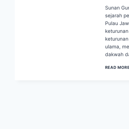
Sunan Gun
sejarah p
Pulau Jaw
keturunan 
keturunan
ulama, me
dakwah da
READ MOR