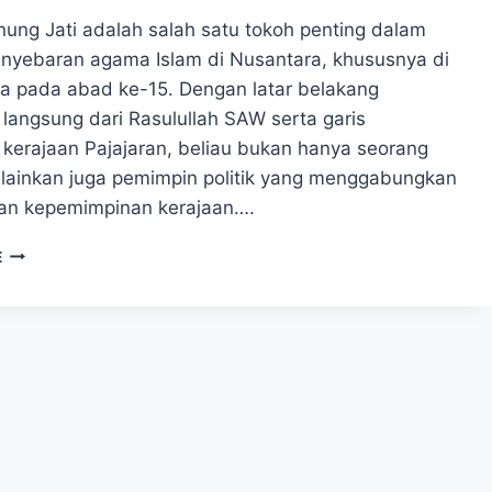
ung Jati adalah salah satu tokoh penting dalam
enyebaran agama Islam di Nusantara, khususnya di
a pada abad ke-15. Dengan latar belakang
langsung dari Rasulullah SAW serta garis
 kerajaan Pajajaran, beliau bukan hanya seorang
lainkan juga pemimpin politik yang menggabungkan
n kepemimpinan kerajaan….
SUNAN
E
GUNUNG
JATI,
WALI
SONGO,
SULTAN,
DAN
PENYEBAR
ISLAM
DI
TANAH