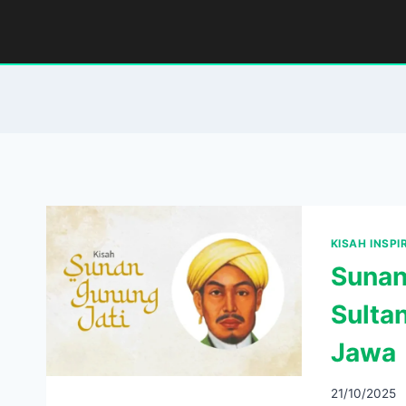
Skip
to
content
KISAH INSPI
Sunan
Sulta
Jawa
21/10/2025