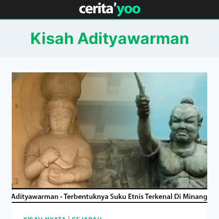
Skip
to
content
Kisah Adityawarman