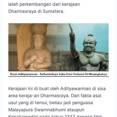
e
t
s
e
p
e
r
ialah perkembangan dari kerajaan
b
s
e
g
e
e
Dharmasraya di Sumatera.
o
A
n
r
o
p
g
a
k
p
e
m
r
Kerajaan ini di buat oleh Adityawarman di sisa
area keraja-an Dharmasraya. Dari fakta asal
usul yang di temui, beliau jadi penguasa
Malayapura Swarnnabhumi ataupun
Kanakamedini pada tahun 1347 dengan titel