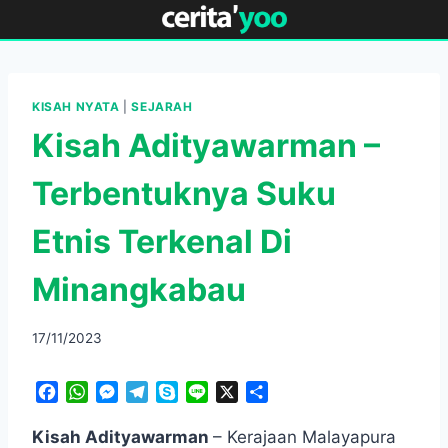
Skip
to
content
KISAH NYATA
|
SEJARAH
Kisah Adityawarman –
Terbentuknya Suku
Etnis Terkenal Di
Minangkabau
17/11/2023
F
W
M
T
S
L
X
S
a
h
e
e
k
i
h
c
a
s
l
y
n
a
Kisah Adityawarman
– Kerajaan Malayapura