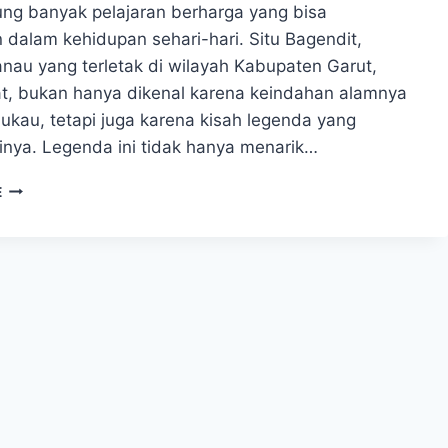
g banyak pelajaran berharga yang bisa
 dalam kehidupan sehari-hari. Situ Bagendit,
nau yang terletak di wilayah Kabupaten Garut,
t, bukan hanya dikenal karena keindahan alamnya
kau, tetapi juga karena kisah legenda yang
inya. Legenda ini tidak hanya menarik…
KISAH
E
SITU
BAGENDIT:
KUTUKAN
SANG
NYONYA
KIKIR