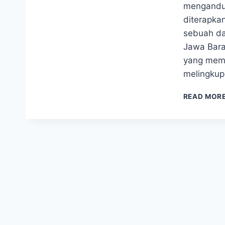
mengandun
diterapkan
sebuah da
Jawa Bara
yang memu
melingkup
READ MOR