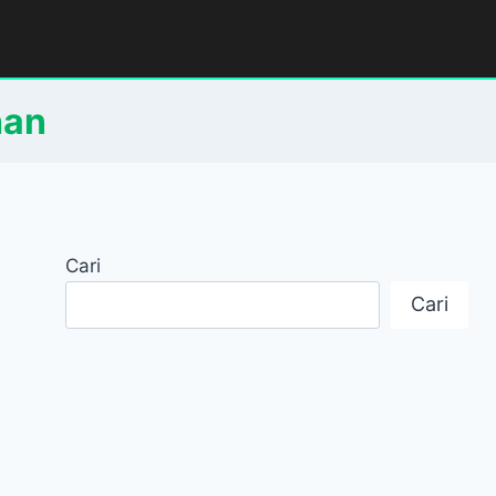
han
Cari
Cari