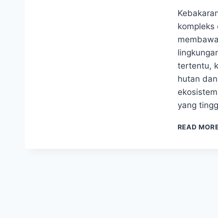
Kebakaran
kompleks 
membawa 
lingkunga
tertentu,
hutan dan
ekosistem
yang tingg
READ MOR