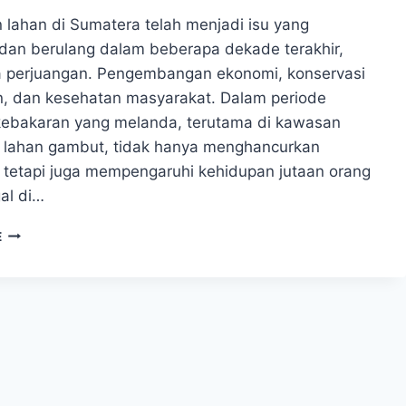
 lahan di Sumatera telah menjadi isu yang
dan berulang dalam beberapa dekade terakhir,
perjuangan. Pengembangan ekonomi, konservasi
n, dan kesehatan masyarakat.​ Dalam periode
 kebakaran yang melanda, terutama di kawasan
 lahan gambut, tidak hanya menghancurkan
 tetapi juga mempengaruhi kehidupan jutaan orang
al di…
KRONOLOGI
E
KEBAKARAN
LAHAN
DI
SUMATERA:
DAMPAK
LINGKUNGAN
DAN
SOSIAL