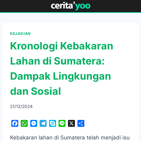
Skip
to
content
KEJADIAN
Kronologi Kebakaran
Lahan di Sumatera:
Dampak Lingkungan
dan Sosial
21/12/2024
F
W
M
T
S
L
X
S
a
h
e
e
k
i
h
c
a
s
l
y
n
a
Kebakaran lahan di Sumatera telah menjadi isu