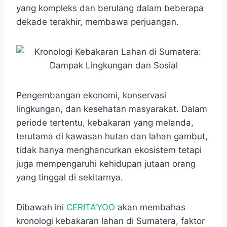
e
t
s
e
p
e
r
yang kompleks dan berulang dalam beberapa
b
s
e
g
e
e
dekade terakhir, membawa perjuangan.
o
A
n
r
o
p
g
a
k
p
e
m
r
Pengembangan ekonomi, konservasi
lingkungan, dan kesehatan masyarakat.​ Dalam
periode tertentu, kebakaran yang melanda,
terutama di kawasan hutan dan lahan gambut,
tidak hanya menghancurkan ekosistem tetapi
juga mempengaruhi kehidupan jutaan orang
yang tinggal di sekitarnya.
Dibawah ini
CERITA’YOO
akan membahas
kronologi kebakaran lahan di Sumatera, faktor