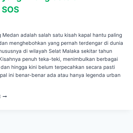
l SOS
 Medan adalah salah satu kisah kapal hantu paling
 dan menghebohkan yang pernah terdengar di dunia
hususnya di wilayah Selat Malaka sekitar tahun
Kisahnya penuh teka-teki, menimbulkan berbagai
 dan hingga kini belum terpecahkan secara pasti
pal ini benar-benar ada atau hanya legenda urban
SS
E
OURANG
MEDAN:
MISTERI
KAPAL
HANTU
YANG