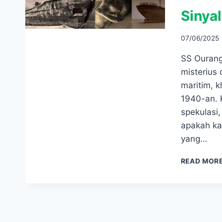
Sinya
07/06/2025
SS Ourang
misterius
maritim, k
1940-an. 
spekulasi,
apakah ka
yang…
READ MOR