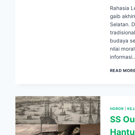
Rahasia L
gaib akhir
Selatan. 
tradision
budaya ser
nilai mora
informasi
READ MOR
HOROR
|
KEJ
SS Ou
Hantu