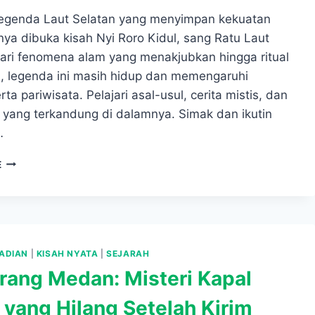
egenda Laut Selatan yang menyimpan kekuatan
nya dibuka kisah Nyi Roro Kidul, sang Ratu Laut
Dari fenomena alam yang menakjubkan hingga ritual
al, legenda ini masih hidup dan memengaruhi
ta pariwisata. Pelajari asal-usul, cerita mistis, dan
l yang terkandung di dalamnya. Simak dan ikutin
…
TERUNGKAP!
E
RAHASIA
LEGENDA
LAUT
SELATAN
YANG
MENYIMPAN
ADIAN
|
KISAH NYATA
|
SEJARAH
KEKUATAN
rang Medan: Misteri Kapal
GAIB
 yang Hilang Setelah Kirim