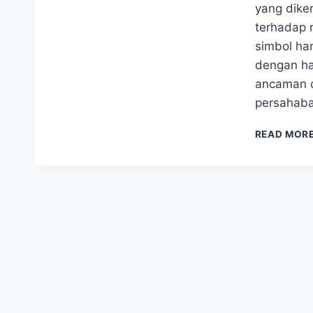
yang dike
terhadap r
simbol ha
dengan ha
ancaman da
persahaba
READ MOR