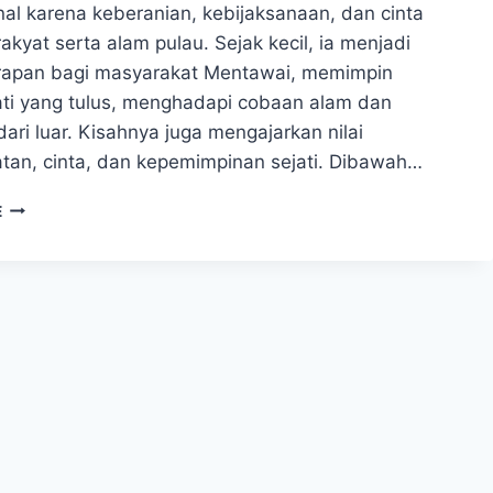
nal karena keberanian, kebijaksanaan, dan cinta
akyat serta alam pulau. Sejak kecil, ia menjadi
rapan bagi masyarakat Mentawai, memimpin
ti yang tulus, menghadapi cobaan alam dan
ri luar. Kisahnya juga mengajarkan nilai
tan, cinta, dan kepemimpinan sejati. Dibawah…
LEGENDA
E
PUTRI
MENTAWAI
RATU
SEMAKA,
KEBERANIAN
KEBIJAKSANAAN